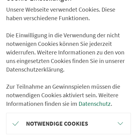
Sankt Wolfgang (
Linie 541
)
Unsere Webseite verwendet Cookies. Diese
Velburg Zum Sperlasberg (
Linie 541
)
haben verschiedene Funktionen.
Kirchenwinn (
Linie 589
)
Deusmauer (
Linie 589
)
Die Einwilligung in die Verwendung der nicht
nicht
bedienen.
notwenigen Cookies können Sie jederzeit
widerrufen. Weitere Informationen zu den von
Zu­sätz­lich kann es auf den genannten Linien zu
uns eingesetzten Cookies finden Sie in unserer
Ver­spä­tungen kommen.
Datenschutzerklärung.
Zur Teilnahme an Gewinnspielen müssen die
Update:
ab Diens­tag, 17. März 2026
werden
notwendigen Cookies aktiviert sein. Weitere
folgende Hal­te­stel­len
Informationen finden sie im
Datenschutz
.
Velburg Lutzmannsteiner Str. (
Linie 513,
542
)
NOTWENDIGE COOKIES
vorübergehende
wieder bedient.