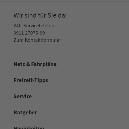
Wir sind für Sie da:
24h-Ser­vice­te­le­fon:
0911 27075-99
Zum Kon­taktformular
Netz & Fahrpläne
Frei­zeit-Tipps
Service
Rat­ge­ber
Neuigkeiten