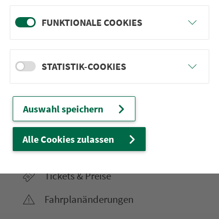
FUNKTIONALE COOKIES
Ver­kehrs­ver­bund Groß­raum
Nürn­berg
STATISTIK-COOKIES
22.000 Qua­drat­ki­lo­me­ter. 130 Ver­kehrs­un­
ter­neh­men. 1.100 Linien. Eine Fahr­kar­te.
Auswahl speichern
Ver­bin­dungen
Alle Cookies zulassen
Abfahrten
Tickets & Preise
Fahr­plan­ände­rungen