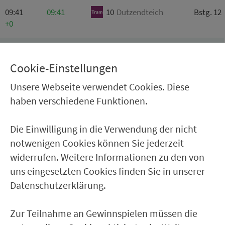
09:41
09:41
10
Dutzendteich
Bstg. 12
+0
09:43
09:43
10
Am
Wegfeld
Bstg. 11
+0
Cookie-Einstellungen
Unsere Webseite verwendet Cookies. Diese
09:46
09:46
7
Hauptbahnhof
Bstg. 11
haben verschiedene Funktionen.
+0
Bauarbeiten im Bereich Allersberger Str.
Die Einwilligung in die Verwendung der nicht
notwenigen Cookies können Sie jederzeit
09:48
09:48
7
Dutzendteich
Bstg. 12
widerrufen. Weitere Informationen zu den von
+0
uns eingesetzten Cookies finden Sie in unserer
Bauarbeiten im Bereich Allersberger Str.
Datenschutzerklärung.
Zur Teilnahme an Gewinnspielen müssen die
09:51
09:51
10
Dutzendteich
Bstg. 12
+0