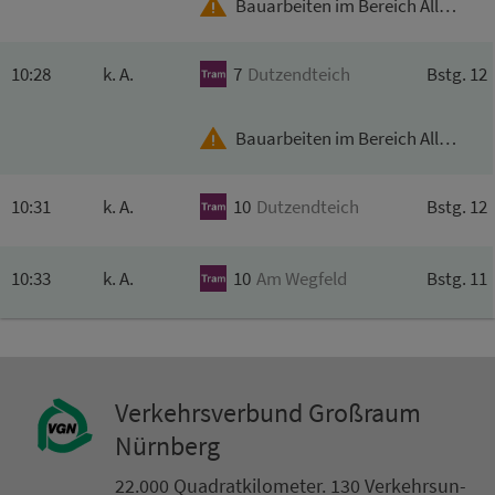
Bauarbeiten im Bereich Allersberger Str.
10:28
k. A.
7
Dutzendteich
Bstg. 12
Bauarbeiten im Bereich Allersberger Str.
10:31
k. A.
10
Dutzendteich
Bstg. 12
10:33
k. A.
10
Am
Wegfeld
Bstg. 11
Ver­kehrs­ver­bund Groß­raum
Nürn­berg
22.000 Qua­drat­ki­lo­me­ter. 130 Ver­kehrs­un­