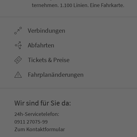
ter­neh­men. 1.100 Linien. Eine Fahr­kar­te.
Ver­bin­dungen
Abfahrten
Tickets & Preise
Fahr­plan­ände­rungen
Wir sind für Sie da:
24h-Ser­vice­te­le­fon:
0911 27075-99
Zum Kon­taktformular