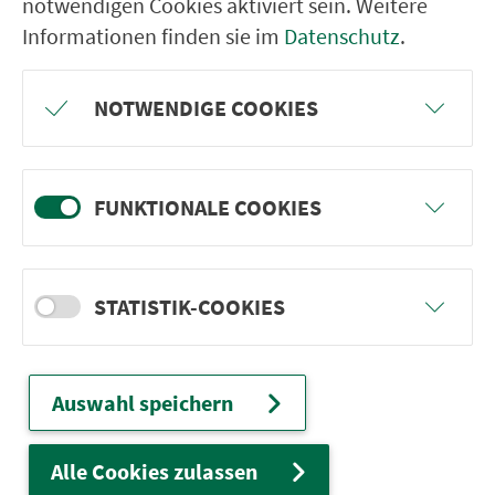
notwendigen Cookies aktiviert sein. Weitere
Informationen finden sie im
Datenschutz
.
09:53
09:53
10
Am
Wegfeld
Bstg. 11
+0
NOTWENDIGE COOKIES
09:56
09:56
7
Hauptbahnhof
Bstg. 11
+0
FUNKTIONALE COOKIES
Bauarbeiten im Bereich Allersberger Str.
09:58
09:58
7
Dutzendteich
Bstg. 12
STATISTIK-COOKIES
+0
Bauarbeiten im Bereich Allersberger Str.
Auswahl speichern
10:01
10:01
10
Dutzendteich
Bstg. 12
+0
Alle Cookies zulassen