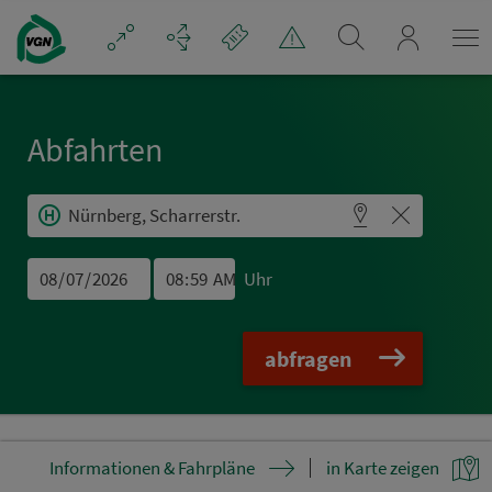
Navigation überspringen
mein_VGN
Abfahrten
Uhr
abfragen
Informationen & Fahrpläne
in Karte zeigen