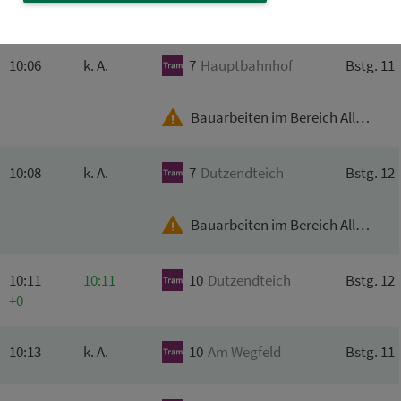
10:03
k. A.
10
Am
Wegfeld
Bstg. 11
10:06
k. A.
7
Hauptbahnhof
Bstg. 11
Bauarbeiten im Bereich Allersberger Str.
10:08
k. A.
7
Dutzendteich
Bstg. 12
Bauarbeiten im Bereich Allersberger Str.
10:11
10:11
10
Dutzendteich
Bstg. 12
+0
10:13
k. A.
10
Am
Wegfeld
Bstg. 11