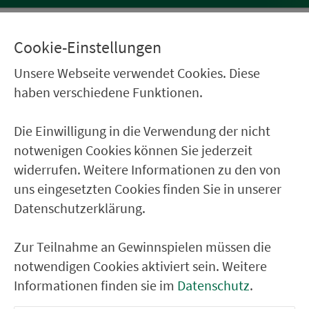
Cookie-Einstellungen
Informationen & Fahrpläne
Unsere Webseite verwendet Cookies. Diese
in Karte zeigen
haben verschiedene Funktionen.
Die Einwilligung in die Verwendung der nicht
notwenigen Cookies können Sie jederzeit
Ver­kehrs­ver­bund Groß­raum
widerrufen. Weitere Informationen zu den von
Nürn­berg
uns eingesetzten Cookies finden Sie in unserer
Datenschutzerklärung.
22.000 Qua­drat­ki­lo­me­ter. 130 Ver­kehrs­un­
ter­neh­men. 1.100 Linien. Eine Fahr­kar­te.
Zur Teilnahme an Gewinnspielen müssen die
notwendigen Cookies aktiviert sein. Weitere
Ver­bin­dungen
Informationen finden sie im
Datenschutz
.