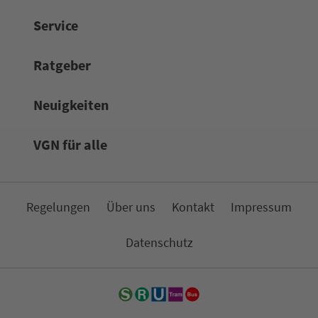
Service
Rat­ge­ber
Neuigkeiten
VGN für alle
Re­ge­lungen
Über uns
Kon­takt
Impressum
Da­ten­schutz