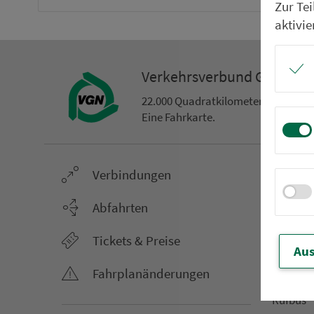
Zur Te
aktivie
Ver­kehrs­ver­bund Groß­ra
22.000 Qua­drat­ki­lo­me­ter. 130 Ver­k
Eine Fahr­kar­te.
Ver­bin­dungen
Netz &
Li­ni­en­f
Abfahrten
Aus­hang­
Tickets & Preise
AST-Aus­h
Aus
Li­ni­en­n
Fahr­plan­ände­rungen
An­ruf­sa
Rufbus