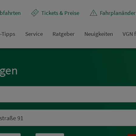
bfahrten
Tickets & Preise
Fahr­plan­ände
t-Tipps
Service
Rat­ge­ber
Neuigkeiten
VGN f
ngen