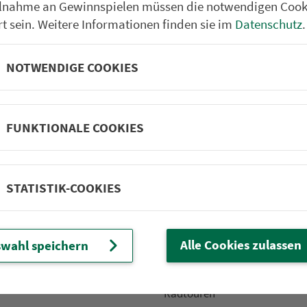
ilnahme an Gewinnspielen müssen die notwendigen Cook
rt sein. Weitere Informationen finden sie im
Datenschutz
.
NOTWENDIGE COOKIES
Partner im VGN
um Nürn­berg
ehrs­un­ter­neh­men. 1.100 Linien.
FUNKTIONALE COOKIES
 Fahrpläne
Frei­zeit-Tipps
STATISTIK-COOKIES
ahr­plä­ne
Städtetouren
fahr­plä­ne
Bonusziele
ang­fahr­plä­ne
Wandern
Alle Cookies zulassen
wahl speichern
etze
Frei­zeit­li­ni­en
m­mel­taxi
Genusstouren
Radtouren