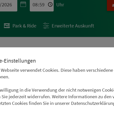
Uhr
Park & Ride
Erweiterte Auskunft
 STÄDTETIPPS
e-Einstellungen
uren im Oberpfälzer
 Webseite verwendet Cookies. Diese haben verschiedene
Frankenwald, im
onen.
und im Weinparadies
nwilligung in die Verwendung der nicht notwenigen Cooki
uer Städtetipp in Roth.
 Sie jederzeit widerrufen. Weitere Informationen zu den 
etzten Cookies finden Sie in unserer Datenschutzerklärun
weiter