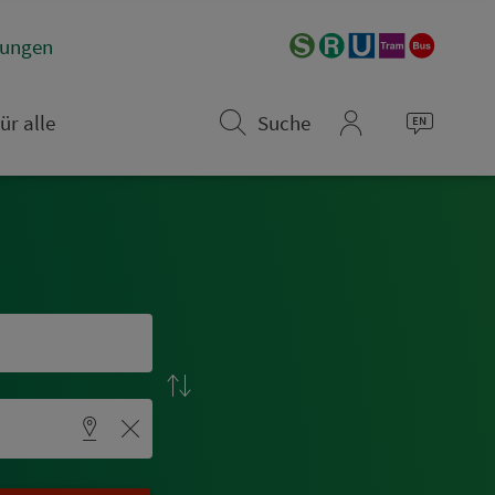
­rungen
ür alle
Suche
mein_VGN