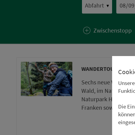
▼
Zwischenstopp
WANDERTOUREN UND
Cooki
Sechs neue Wanderto
Unsere
Wald, im Naturpark 
Funkti
Naturpark Haßberge 
Die Ei
Franken sowie ein ne
können
einges