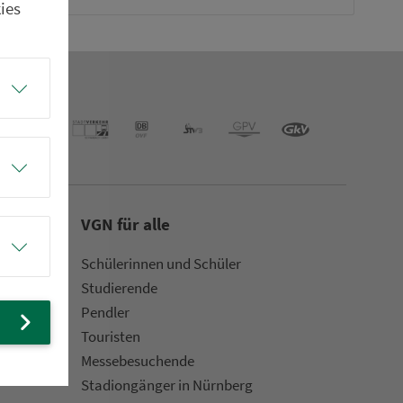
ies
VGN für alle
Schülerinnen und Schüler
Stu­die­rende
Pendler
Touristen
Mes­se­be­suchende
Sta­di­on­gän­ger in Nürn­berg