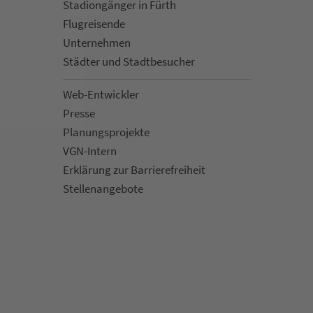
Sta­di­on­gän­ger in Fürth
Flug­rei­sen­de
Un­ter­neh­men
Städter und Stadt­be­su­cher
Web-Entwickler
Presse
Pla­nungs­pro­jekte
VGN-Intern
Erklärung zur Bar­ri­e­re­frei­heit
Stellenan­ge­bote