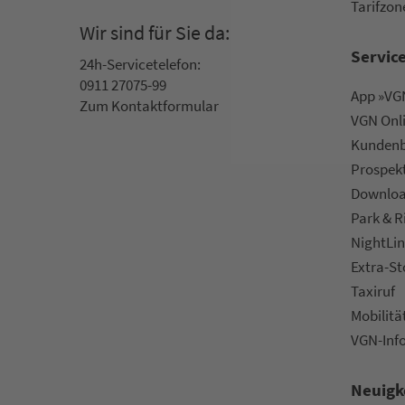
Ta­rif­zo­
Wir sind für Sie da:
Servic
24h-Ser­vice­te­le­fon:
0911 27075-99
App »VGN
Zum Kon­taktformular
VGN On­l
Kun­den­b
Prospek
Downlo
Park & R
NightLin
Extra-S
Taxiruf
Mo­bi­li­tä
VGN-Inf
Neuigk