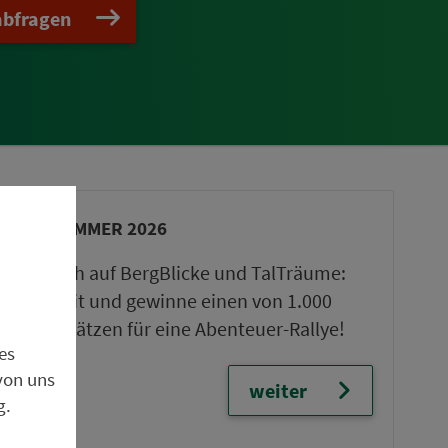
abfragen
VGN-SOMMER 2026
Freu dich auf BergBlicke und TalTräume:
Mach mit und gewinne einen von 1.000
Team-Plätzen für eine Abenteuer-Rallye!
es
von uns
weiter
g.