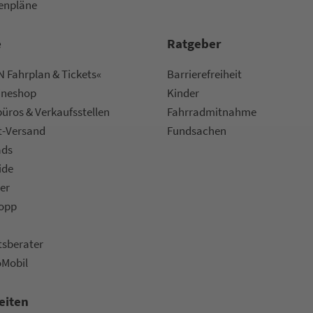
nen­plä­ne
e
Rat­ge­ber
 Fahrplan & Tickets«
Bar­ri­e­re­frei­heit
ine­shop
Kinder
ü­ros & Ver­kaufs­stel­len
Fahr­rad­mit­nah­me
t-Versand
Fund­sachen
ads
ide
er
topp
ts­be­ra­ter
oMobil
eiten