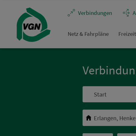
Navigation überspringen
Ver­bin­dungen
A
Netz & Fahrpläne
Frei­zei
Ver­bin­du