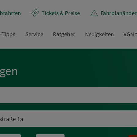
bfahrten
Tickets & Preise
Fahr­plan­ände
t-Tipps
Service
Rat­ge­ber
Neuigkeiten
VGN f
ngen