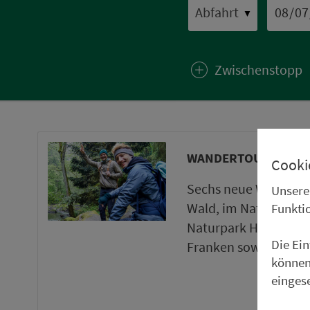
▼
Zwischenstopp
WANDERTOUREN UND
Cooki
Sechs neue Wanderto
Unsere
Wald, im Naturpark 
Funkti
Naturpark Haßberge 
Die Ei
Franken sowie ein ne
können
einges