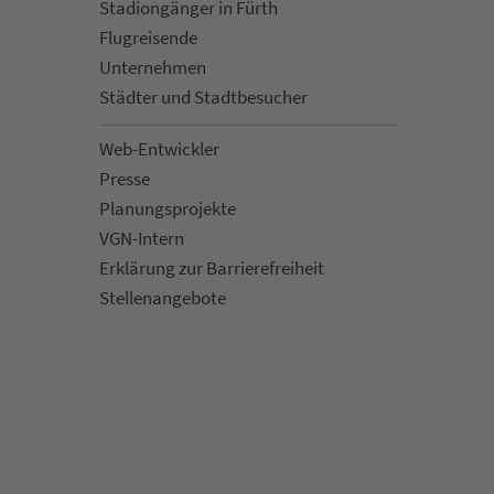
Sta­di­on­gän­ger in Fürth
Flug­rei­sen­de
Un­ter­neh­men
Städter und Stadt­be­su­cher
Web-Entwickler
Presse
Pla­nungs­pro­jekte
VGN-Intern
Erklärung zur Bar­ri­e­re­frei­heit
Stellenan­ge­bote