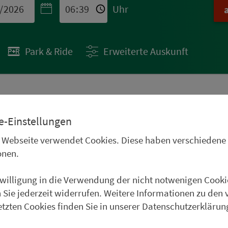
Uhr
Park & Ride
Erweiterte Auskunft
 STÄDTETIPPS
e-Einstellungen
uren im Oberpfälzer
 Webseite verwendet Cookies. Diese haben verschiedene
Frankenwald, im
onen.
und im Weinparadies
nwilligung in die Verwendung der nicht notwenigen Cooki
uer Städtetipp in Roth.
 Sie jederzeit widerrufen. Weitere Informationen zu den 
etzten Cookies finden Sie in unserer Datenschutzerklärun
weiter