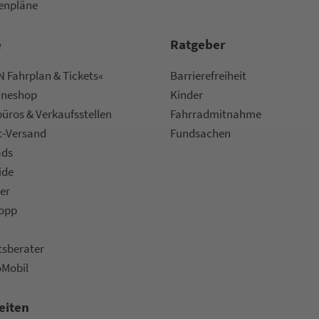
nen­plä­ne
e
Rat­ge­ber
 Fahrplan & Tickets«
Bar­ri­e­re­frei­heit
ine­shop
Kinder
ü­ros & Ver­kaufs­stel­len
Fahr­rad­mit­nah­me
t-Versand
Fund­sachen
ads
ide
er
topp
ts­be­ra­ter
oMobil
eiten