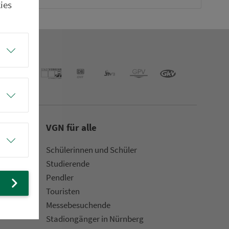
ies
VGN für alle
Schülerinnen und Schüler
Stu­die­rende
Pendler
Touristen
Mes­se­be­suchende
Sta­di­on­gän­ger in Nürn­berg