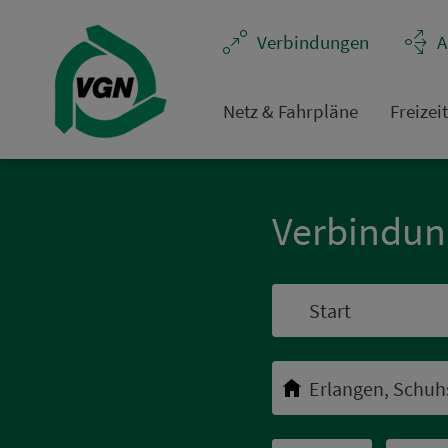
Navigation überspringen
Ver­bin­dungen
A
Netz & Fahrpläne
Frei­zei
Ver­bin­du