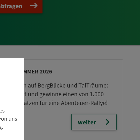
abfragen
VGN-SOMMER 2026
Freu dich auf BergBlicke und TalTräume:
Mach mit und gewinne einen von 1.000
Team-Plätzen für eine Abenteuer-Rallye!
es
von uns
weiter
g.