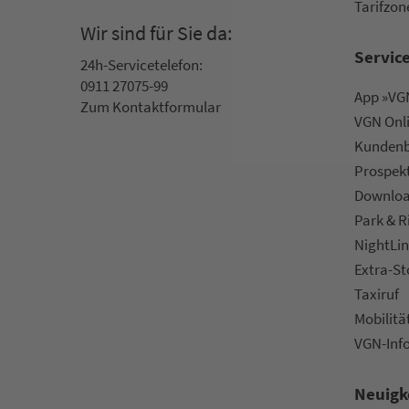
Ta­rif­zo­
Wir sind für Sie da:
Servic
24h-Ser­vice­te­le­fon:
0911 27075-99
App »VGN
Zum Kon­taktformular
VGN On­l
Kun­den­b
Prospek
Downlo
Park & R
NightLin
Extra-S
Taxiruf
Mo­bi­li­tä
VGN-Inf
Neuigk