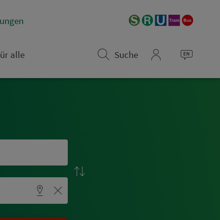
­rungen
ür alle
Suche
mein_VGN