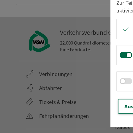
Zur Te
aktivie
Ver­kehrs­ver­bund Groß­ra
22.000 Qua­drat­ki­lo­me­ter. 130 Ver­k
Eine Fahr­kar­te.
Ver­bin­dungen
Netz &
Li­ni­en­f
Abfahrten
Aus­hang­
Tickets & Preise
AST-Aus­h
Aus
Li­ni­en­n
Fahr­plan­ände­rungen
An­ruf­sa
Rufbus