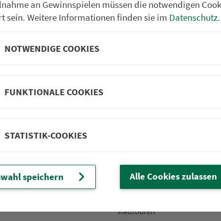
ilnahme an Gewinnspielen müssen die notwendigen Cook
rt sein. Weitere Informationen finden sie im
Datenschutz
.
NOTWENDIGE COOKIES
Partner im VGN
um Nürn­berg
ehrs­un­ter­neh­men. 1.100 Linien.
FUNKTIONALE COOKIES
 Fahrpläne
Frei­zeit-Tipps
STATISTIK-COOKIES
ahr­plä­ne
Städtetouren
fahr­plä­ne
Bonusziele
ang­fahr­plä­ne
Wandern
Alle Cookies zulassen
wahl speichern
etze
Frei­zeit­li­ni­en
m­mel­taxi
Genusstouren
Radtouren