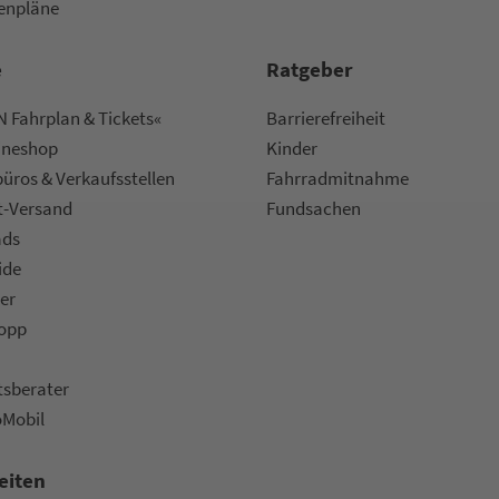
nen­plä­ne
e
Rat­ge­ber
 Fahrplan & Tickets«
Bar­ri­e­re­frei­heit
ine­shop
Kinder
ü­ros & Ver­kaufs­stel­len
Fahr­rad­mit­nah­me
t-Versand
Fund­sachen
ads
ide
er
topp
ts­be­ra­ter
oMobil
eiten