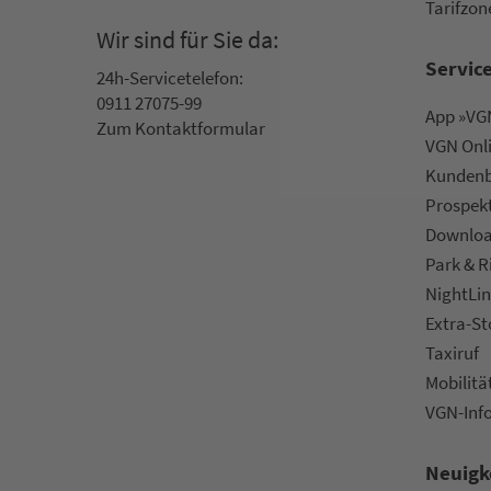
Ta­rif­zo­
Wir sind für Sie da:
Servic
24h-Ser­vice­te­le­fon:
0911 27075-99
App »VGN
Zum Kon­taktformular
VGN On­l
Kun­den­b
Prospek
Downlo
Park & R
NightLin
Extra-S
Taxiruf
Mo­bi­li­tä
VGN-Inf
Neuigk