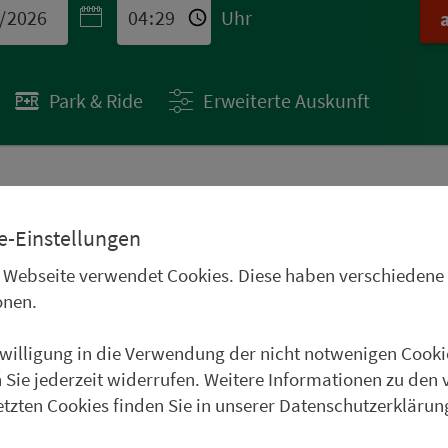
Uhr
Park & Ride
Erweiterte Auskunft
 STÄDTETIPPS
e-Einstellungen
uren im Oberpfälzer
 Webseite verwendet Cookies. Diese haben verschiedene
Frankenwald, im
onen.
und im Weinparadies
nwilligung in die Verwendung der nicht notwenigen Cooki
uer Städtetipp in Roth.
 Sie jederzeit widerrufen. Weitere Informationen zu den 
etzten Cookies finden Sie in unserer Datenschutzerklärun
weiter