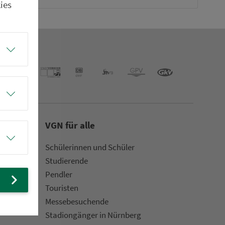
ies
VGN für alle
Schülerinnen und Schüler
Stu­die­rende
Pendler
Touristen
Mes­se­be­suchende
Sta­di­on­gän­ger in Nürn­berg