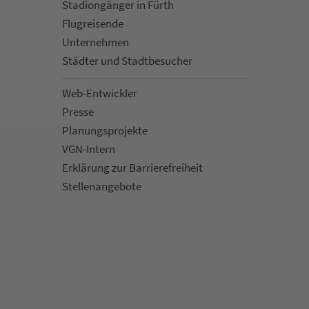
Sta­di­on­gän­ger in Fürth
Flug­rei­sen­de
Un­ter­neh­men
Städter und Stadt­be­su­cher
Web-Entwickler
Presse
Pla­nungs­pro­jekte
VGN-Intern
Erklärung zur Bar­ri­e­re­frei­heit
Stellenan­ge­bote