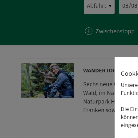
▼
Zwischenstopp
WANDERTOUREN UND
Cooki
Sechs neue Wanderto
Unsere
Wald, im Naturpark 
Funkti
Naturpark Haßberge 
Die Ei
Franken sowie ein ne
können
einges