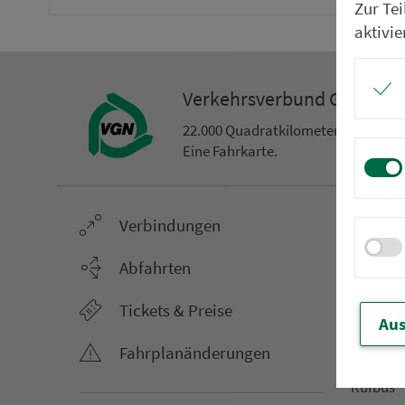
Zur Te
aktivie
Ver­kehrs­ver­bund Groß­ra
22.000 Qua­drat­ki­lo­me­ter. 130 Ver­k
Eine Fahr­kar­te.
Ver­bin­dungen
Netz &
Li­ni­en­f
Abfahrten
Aus­hang­
Tickets & Preise
AST-Aus­h
Aus
Li­ni­en­n
Fahr­plan­ände­rungen
An­ruf­sa
Rufbus