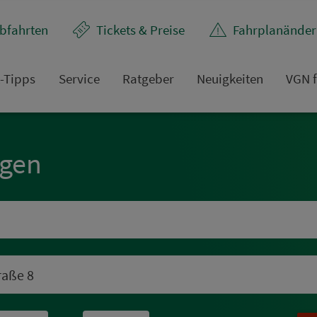
bfahrten
Tickets & Preise
Fahr­plan­ände
t-Tipps
Service
Rat­ge­ber
Neuigkeiten
VGN f
ngen