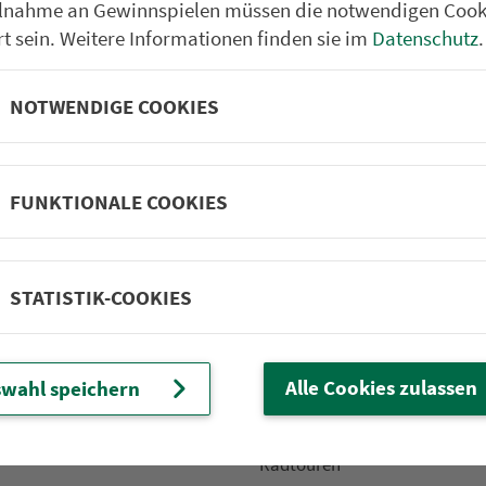
ilnahme an Gewinnspielen müssen die notwendigen Cook
rt sein. Weitere Informationen finden sie im
Datenschutz
.
NOTWENDIGE COOKIES
Partner im VGN
um Nürn­berg
ehrs­un­ter­neh­men. 1.100 Linien.
FUNKTIONALE COOKIES
 Fahrpläne
Frei­zeit-Tipps
STATISTIK-COOKIES
ahr­plä­ne
Städtetouren
fahr­plä­ne
Bonusziele
ang­fahr­plä­ne
Wandern
Alle Cookies zulassen
wahl speichern
etze
Frei­zeit­li­ni­en
m­mel­taxi
Genusstouren
Radtouren