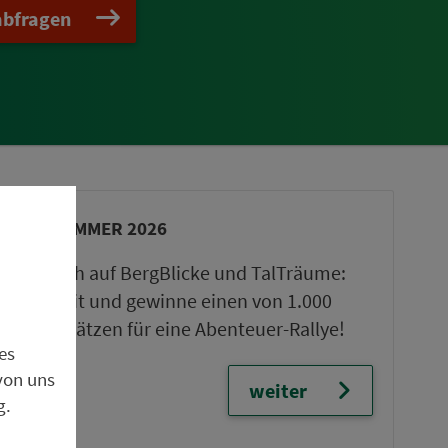
abfragen
VGN-SOMMER 2026
Freu dich auf BergBlicke und TalTräume:
Mach mit und gewinne einen von 1.000
Team-Plätzen für eine Abenteuer-Rallye!
es
von uns
weiter
g.