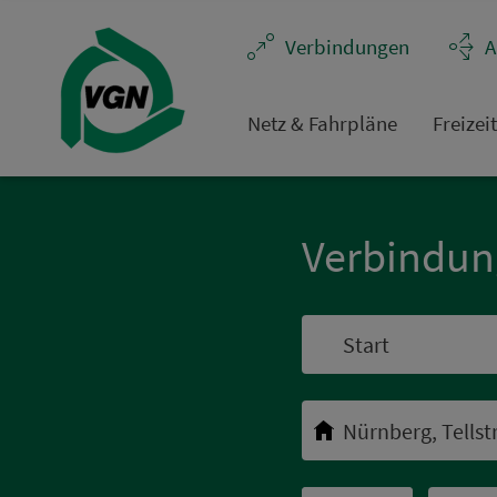
Navigation überspringen
Ver­bin­dungen
A
Netz & Fahrpläne
Frei­zei
Ver­bin­du