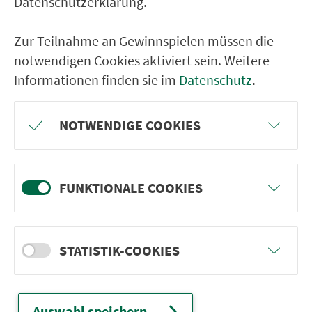
Datenschutzerklärung.
Zur Teilnahme an Gewinnspielen müssen die
Ver­kehrs­ver­bund Groß­raum
notwendigen Cookies aktiviert sein. Weitere
Informationen finden sie im
Datenschutz
.
Nürn­berg
22.000 Qua­drat­ki­lo­me­ter. 130 Ver­kehrs­un­
NOTWENDIGE COOKIES
ter­neh­men. 1.100 Linien. Eine Fahr­kar­te.
Ver­bin­dungen
FUNKTIONALE COOKIES
Abfahrten
Tickets & Preise
STATISTIK-COOKIES
Fahr­plan­ände­rungen
Auswahl speichern