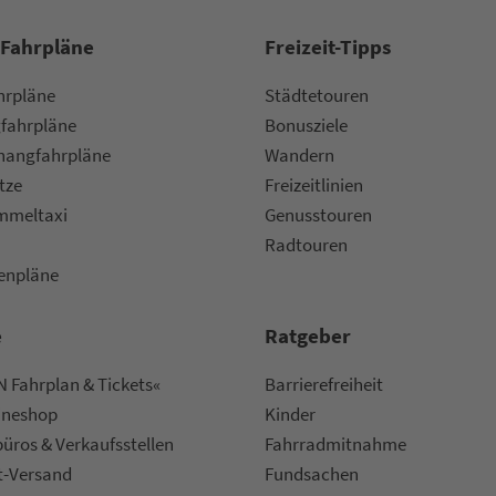
 Fahrpläne
Frei­zeit-Tipps
ahr­plä­ne
Städtetouren
fahr­plä­ne
Bonusziele
ang­fahr­plä­ne
Wandern
etze
Frei­zeit­li­ni­en
m­mel­taxi
Genusstouren
Radtouren
nen­plä­ne
e
Rat­ge­ber
 Fahrplan & Tickets«
Bar­ri­e­re­frei­heit
ine­shop
Kinder
ü­ros & Ver­kaufs­stel­len
Fahr­rad­mit­nah­me
t-Versand
Fund­sachen