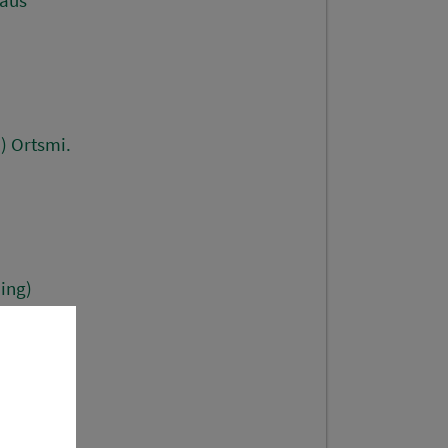
) Ortsmi.
ing)
ing)