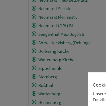
Neumarkt Seelstr.
Neumarkt Florianstr.
Neumarkt (OPf) Bf
Sengenthal Max-Bögl-Str.
Abzw. Hacklsberg (Deining)
Döllwang Kirche
Waltersberg Kirche
Sippelmühle
Sternberg
Cooki
Roßthal
Unsere
Wattenberg
Funkti
Hennenberg