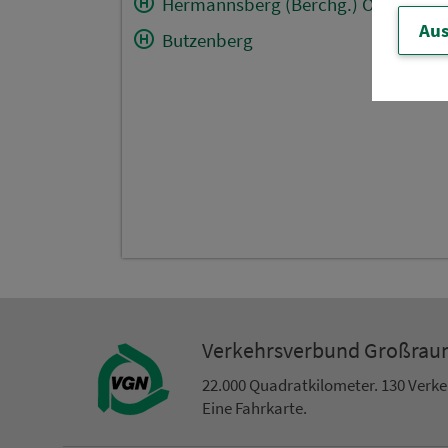
Hermannsberg (Berchg.) Ortsmi.
Aus
Butzenberg
Ver­kehrs­ver­bund Groß­ra
22.000 Qua­drat­ki­lo­me­ter. 130 Ver­k
Eine Fahr­kar­te.