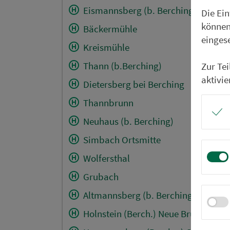
Eismannsberg (b. Berching)
Die Ei
können
Bäckermühle
einges
Kreismühle
Thann (b.Berching)
Zur Te
aktivie
Dietersberg bei Berching
Thannbrunn
Neuhaus (b. Berching)
Simbach Ortsmitte
Wolfersthal
Grubach
Altmannsberg (b. Berching)
Holnstein (Berch.) Neue Brücke