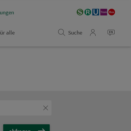
­rungen
ür alle
Suche
mein_VGN
abfragen