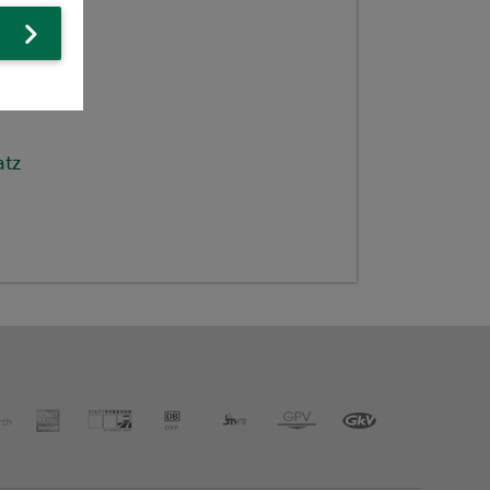
ing)
r.
atz