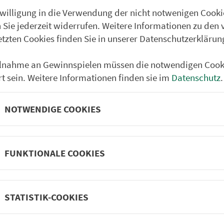
Butzenberg
nwilligung in die Verwendung der nicht notwenigen Cooki
 Sie jederzeit widerrufen. Weitere Informationen zu den 
Holnstein (Berch.) Neue
etzten Cookies finden Sie in unserer Datenschutzerklärun
Neuhaus (b. Berching)
Thannbrunn
ilnahme an Gewinnspielen müssen die notwendigen Cook
rt sein. Weitere Informationen finden sie im
Datenschutz
.
Dietersberg bei Berchin
Thann (b.Berching)
NOTWENDIGE COOKIES
Kreismühle
Bäckermühle
FUNKTIONALE COOKIES
Sternberg
Sippelmühle
Waltersberg Kirche
STATISTIK-COOKIES
Waltersberg (Dein.) Am