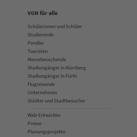
VGN für alle
Schülerinnen und Schüler
Stu­die­rende
Pendler
Touristen
Mes­se­be­suchende
Sta­di­on­gän­ger in Nürn­berg
Sta­di­on­gän­ger in Fürth
Flug­rei­sen­de
Un­ter­neh­men
Städter und Stadt­be­su­cher
Web-Entwickler
Presse
Pla­nungs­pro­jekte