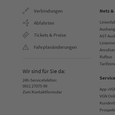
Ver­bin­dungen
Netz &
Li­ni­en­f
Abfahrten
Aus­hang­
Tickets & Preise
AST-Aus­h
Li­ni­en­n
Fahr­plan­ände­rungen
An­ruf­sa
Rufbus
Ta­rif­zo­
Wir sind für Sie da:
Servic
24h-Ser­vice­te­le­fon:
0911 27075-99
App »VGN
Zum Kon­taktformular
VGN On­l
Kun­den­b
Prospek