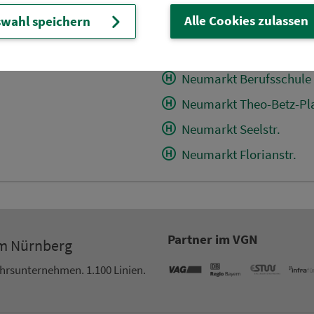
Döllwang Kirche
Alle Cookies zulassen
wahl speichern
Abzw. Hacklsberg (Dein
Sengenthal Max-Bögl-St
Neumarkt Berufsschule
Neumarkt Theo-Betz-Pl
Neumarkt Seelstr.
Neumarkt Florianstr.
Partner im VGN
um Nürn­berg
ehrs­un­ter­neh­men. 1.100 Linien.