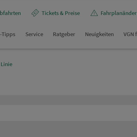
bfahrten
Tickets & Preise
Fahr­plan­ände
t-Tipps
Service
Rat­ge­ber
Neuigkeiten
VGN f
Linie