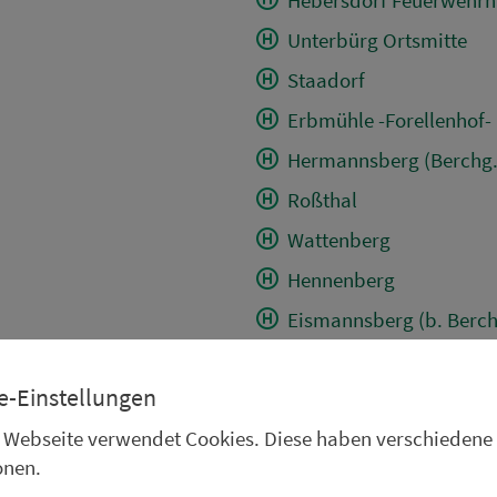
Unterbürg Ortsmitte
Staadorf
Erbmühle -Forellenhof-
Hermannsberg (Berchg.
Roßthal
Wattenberg
Hennenberg
Eismannsberg (b. Berch
Simbach Ortsmitte
e-Einstellungen
Wolfersthal
 Webseite verwendet Cookies. Diese haben verschiedene
Grubach
onen.
Altmannsberg (b. Berch