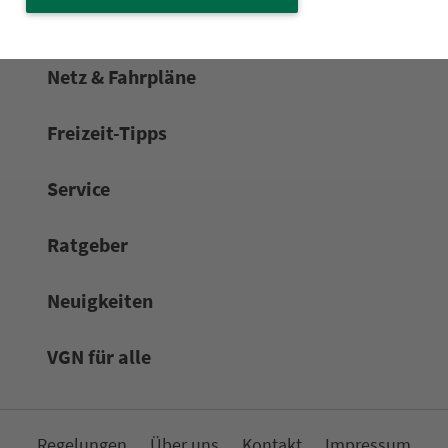
Netz & Fahrpläne
Frei­zeit-Tipps
Service
Rat­ge­ber
Neuigkeiten
VGN für alle
Re­ge­lungen
Über uns
Kon­takt
Impressum