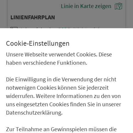
Linie in Karte zeigen
LINIENFAHRPLAN
Jahresfahrplan 2026
(Lichtenfels -
Bamberg) - Forchheim - Ebermannstadt
(PDF, 169 kB)
Cookie-Einstellungen
LINIENVERLAUFSPLAN
Unsere Webseite verwendet Cookies. Diese
haben verschiedene Funktionen.
Jahresfahrplan 2026
(Lichtenfels -
Bamberg) - Forchheim - Ebermannstadt
(PDF, ca. 2 MB)
Die Einwilligung in die Verwendung der nicht
notwenigen Cookies können Sie jederzeit
widerrufen. Weitere Informationen zu den von
uns eingesetzten Cookies finden Sie in unserer
Datenschutzerklärung.
Ver­kehrs­ver­bund Groß­raum
Nürn­berg
Zur Teilnahme an Gewinnspielen müssen die