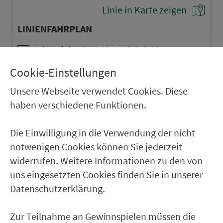
Linie in Karte zeigen
LINIENFAHRPLAN
Jahresfahrplan 2026
Pleinfeld -
Gunzenhausen - Wassertrüdingen
('Hesselbergbahn') (PDF, 178 kB)
Cookie-Einstellungen
LINIENVERLAUFSPLAN
Unsere Webseite verwendet Cookies. Diese
haben verschiedene Funktionen.
Jahresfahrplan 2026
Pleinfeld -
Gunzenhausen - Wassertrüdingen
('Hesselbergbahn') (PDF, ca. 2 MB)
Die Einwilligung in die Verwendung der nicht
notwenigen Cookies können Sie jederzeit
widerrufen. Weitere Informationen zu den von
uns eingesetzten Cookies finden Sie in unserer
Datenschutzerklärung.
Ver­kehrs­ver­bund Groß­raum
Nürn­berg
Zur Teilnahme an Gewinnspielen müssen die