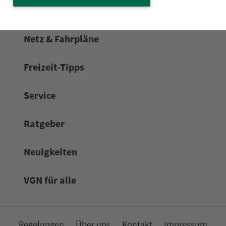
Netz & Fahrpläne
Frei­zeit-Tipps
Service
Rat­ge­ber
Neuigkeiten
VGN für alle
Re­ge­lungen
Über uns
Kon­takt
Impressum