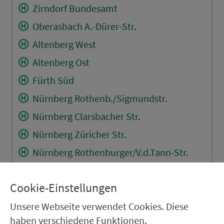
Zirndorf Bundesamt
Oberasbach A.-Dürer-Str.
Altenberg West
Altenberg Ost
Fürth Süd
Nürnberg Rothenb./Sigmundstr.
Nürnberg Clarsbacher Str.
Nürnberg Züricher Str.
Nürnberg Rothenburger/V.d.Tann-Str.
Lind (b. Zirnd.) Tulpenstr.
Cookie-Einstellungen
Rehdorf Kindergarten
Oberasbach Oberer Locher Weg
Unsere Webseite verwendet Cookies. Diese
haben verschiedene Funktionen.