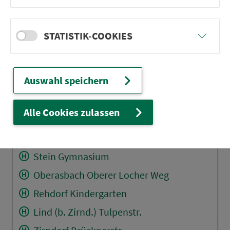
Fürth Süd
Altenberg Ost
STATISTIK-COOKIES
Altenberg West
Oberasbach A.-Dürer-Str.
Auswahl speichern
Kreutles West
Oberasbach Gymnasium
Alle Cookies zulassen
Oberasbach Gymn.-Wendeschl.
Zirndorf Bundesamt
Stein Gymnasium
Oberasbach Oberer Locher Weg
Rehdorf Kindergarten
Lind (b. Zirnd.) Tulpenstr.