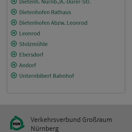
Dietenh. Nürnb./A.-Dürer-Str.
Dietenhofen Rathaus
Dietenhofen Abzw. Leonrod
Leonrod
Stolzmühle
Ebersdorf
Andorf
Unternbibert Bahnhof
Ver­kehrs­ver­bund Groß­raum
Nürn­berg