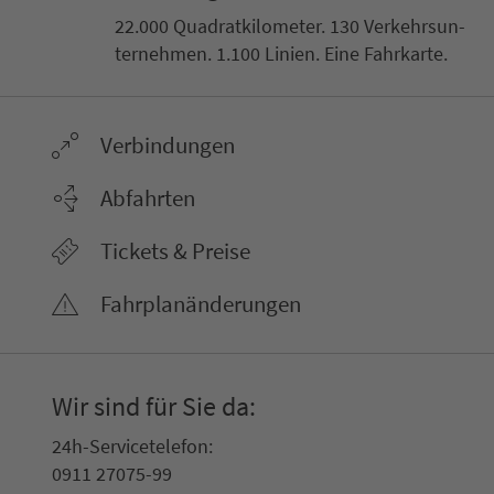
22.000 Qua­drat­ki­lo­me­ter. 130 Ver­kehrs­un­
ter­neh­men. 1.100 Linien. Eine Fahr­kar­te.
Ver­bin­dungen
Abfahrten
Tickets & Preise
Fahr­plan­ände­rungen
Wir sind für Sie da:
24h-Ser­vice­te­le­fon:
0911 27075-99