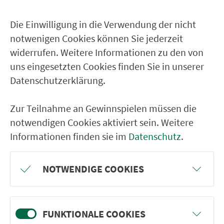
Leichendorf Schwabacher Str.
Zirndorf Landratsamt
Die Einwilligung in die Verwendung der nicht
Zirndorf Marktplatz
notwenigen Cookies können Sie jederzeit
widerrufen. Weitere Informationen zu den von
Zirndorf Realschule
uns eingesetzten Cookies finden Sie in unserer
Zirndorf Brücknerstr.
Datenschutzerklärung.
Oberasbach Gymn.-Wendeschl.
Zur Teilnahme an Gewinnspielen müssen die
RÜCKFAHRT
notwendigen Cookies aktiviert sein. Weitere
Informationen finden sie im
Datenschutz
.
Nürnberg Rothenburger Str.
Nürnberg Rothenburger/V.d.Tann-Str.
NOTWENDIGE COOKIES
Nürnberg Züricher Str.
Nürnberg Clarsbacher Str.
FUNKTIONALE COOKIES
Nürnberg Rothenb./Sigmundstr.