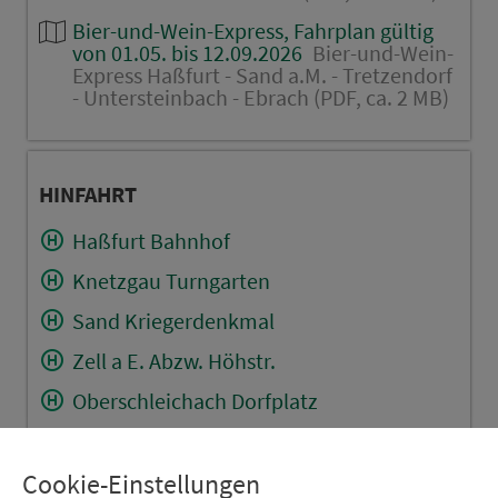
Bier-und-Wein-Express, Fahrplan gültig
von 01.05. bis 12.09.2026
Bier-und-Wein-
Express Haßfurt - Sand a.M. - Tretzendorf
- Untersteinbach - Ebrach (PDF, ca. 2 MB)
HINFAHRT
Haßfurt Bahnhof
Knetzgau Turngarten
Sand Kriegerdenkmal
Zell a E. Abzw. Höhstr.
Oberschleichach Dorfplatz
Unterschleichach An der Aurach
Cookie-Einstellungen