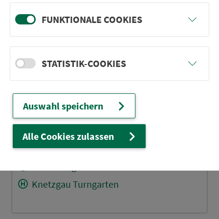
Theinheim Abzw. Koppenwind
FUNKTIONALE COOKIES
Untersteinb Rathaus
Fabrikschleichach Glashüttenstr.
Fatschenbrunn Am See
STATISTIK-COOKIES
Unterschleichach An der Aurach
Trossenfurt Schule
Auswahl speichern
Tretzendorf Seestr.
Oberschleichach Dorfplatz
Alle Cookies zulassen
Zell a.E. Kirche
Sand Kriegerdenkmal
Knetzgau Turngarten