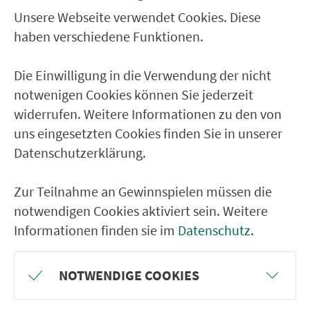
Tretzendorf Seestr.
Unsere Webseite verwendet Cookies. Diese
Fatschenbrunn Am See
haben verschiedene Funktionen.
Fabrikschleichach Glashüttenstr.
Untersteinb Rathaus
Die Einwilligung in die Verwendung der nicht
notwenigen Cookies können Sie jederzeit
Theinheim Abzw. Koppenwind
widerrufen. Weitere Informationen zu den von
Neudorf (b. Ebrach) Abzw.
uns eingesetzten Cookies finden Sie in unserer
Ebrach Lagerhausstr
Datenschutzerklärung.
Zur Teilnahme an Gewinnspielen müssen die
RÜCKFAHRT
notwendigen Cookies aktiviert sein. Weitere
Ebrach Baumwipfelpfad
Informationen finden sie im
Datenschutz
.
Ebrach Lagerhausstr
Neudorf (b. Ebrach) Abzw.
NOTWENDIGE COOKIES
Koppenwind Dorfplatz