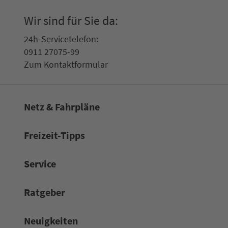
Wir sind für Sie da:
24h-Ser­vice­te­le­fon:
0911 27075-99
Zum Kon­taktformular
Netz & Fahrpläne
Frei­zeit-Tipps
Service
Rat­ge­ber
Neuigkeiten