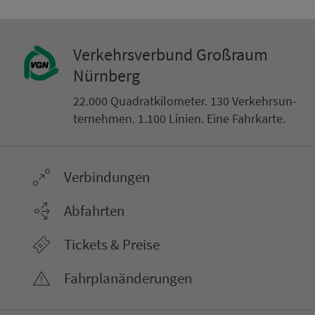
Ver­kehrs­ver­bund Groß­raum
Nürn­berg
22.000 Qua­drat­ki­lo­me­ter. 130 Ver­kehrs­un­
ter­neh­men. 1.100 Linien. Eine Fahr­kar­te.
Ver­bin­dungen
Abfahrten
Tickets & Preise
Fahr­plan­ände­rungen