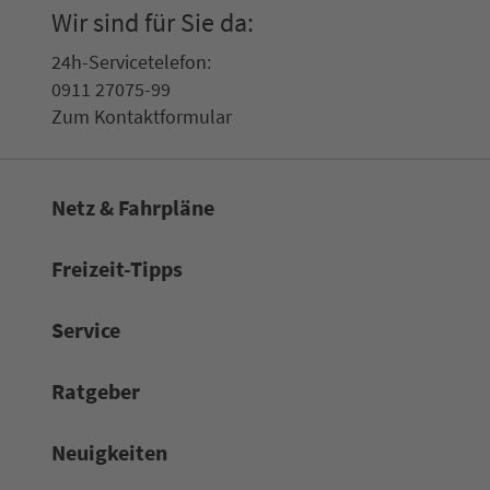
Wir sind für Sie da:
24h-Ser­vice­te­le­fon:
0911 27075-99
Zum Kon­taktformular
Netz & Fahrpläne
Frei­zeit-Tipps
Service
Rat­ge­ber
Neuigkeiten