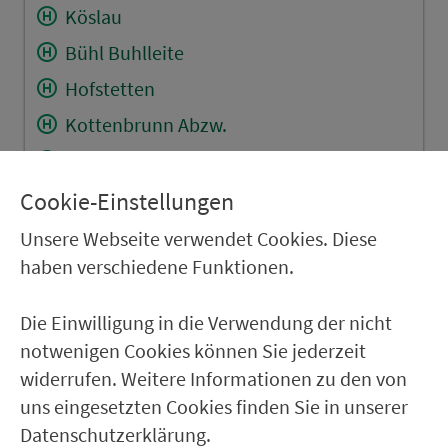
Köslau
Bühl Buhlleite
Hofstetten
Kottenbrunn Abzw.
Dörflis Am Ebelsbach
Neubrunn Neubrunner Dorfstr.
Cookie-Einstellungen
Kirchlauter Hauptstr.
Unsere Webseite verwendet Cookies. Diese
haben verschiedene Funktionen.
Winterhof Staatsstr.
Breitbrunn Denkmal
Die Einwilligung in die Verwendung der nicht
Breitbrunn Lußberg Abzw.
notwenigen Cookies können Sie jederzeit
Edelbrunn Kreisstr.
widerrufen. Weitere Informationen zu den von
uns eingesetzten Cookies finden Sie in unserer
Lußberg Breitbrunner Str.
Datenschutzerklärung.