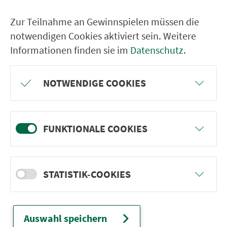
Hasenmühle
Kottendorf Kottendorfer Str.
Zur Teilnahme an Gewinnspielen müssen die
notwendigen Cookies aktiviert sein. Weitere
Goggelgereuth Abzw.
Informationen finden sie im
Datenschutz
.
Salmsdorf
Rentweinsdorf Ortsmitte
NOTWENDIGE COOKIES
Ebern Gymnasium/Mittelschule (Parkpl.)
RÜCKFAHRT
FUNKTIONALE COOKIES
Ebern Gymnasium/Mittelschule (Parkpl.)
Ebern Grund-/Realschule
STATISTIK-COOKIES
Rentweinsdorf Ortsmitte
Auswahl speichern