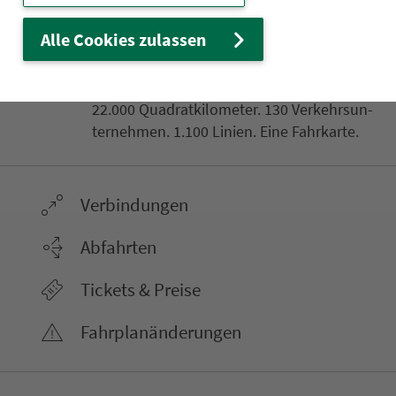
Alle Cookies zulassen
Ver­kehrs­ver­bund Groß­raum
Nürn­berg
22.000 Qua­drat­ki­lo­me­ter. 130 Ver­kehrs­un­
ter­neh­men. 1.100 Linien. Eine Fahr­kar­te.
Ver­bin­dungen
Abfahrten
Tickets & Preise
Fahr­plan­ände­rungen