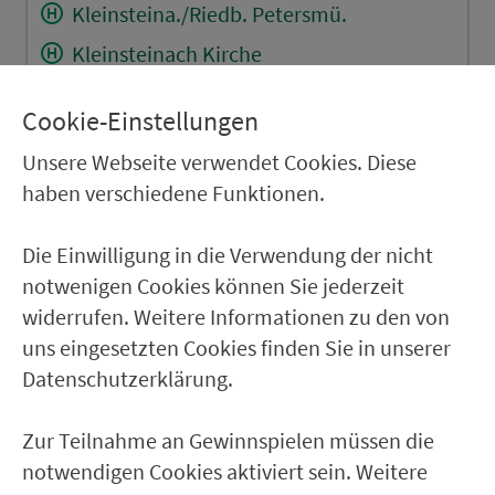
Kleinsteina./Riedb. Petersmü.
Kleinsteinach Kirche
Humprechtshausen Kirche
Cookie-Einstellungen
Aidhausen Schule
Unsere Webseite verwendet Cookies. Diese
Kreuzthal Am Dorfplatz
haben verschiedene Funktionen.
Kleinsteinach Obere Dorfstr. 1
Hofheim Verbandsschule
Die Einwilligung in die Verwendung der nicht
notwenigen Cookies können Sie jederzeit
widerrufen. Weitere Informationen zu den von
RÜCKFAHRT
uns eingesetzten Cookies finden Sie in unserer
Aidhausen Schule
Datenschutzerklärung.
Lendershausen Kirchplatz 8
Zur Teilnahme an Gewinnspielen müssen die
Hofheim Verbandsschule
notwendigen Cookies aktiviert sein. Weitere
Hofheim Alter Bahnhof