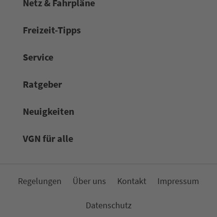
Netz & Fahrpläne
Frei­zeit-Tipps
Service
Rat­ge­ber
Neuigkeiten
VGN für alle
Re­ge­lungen
Über uns
Kon­takt
Impressum
Da­ten­schutz