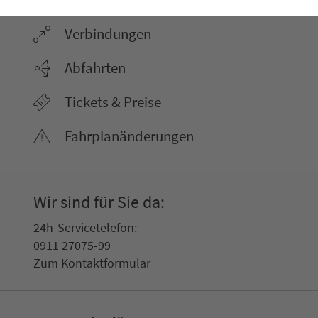
Ver­bin­dungen
Abfahrten
Tickets & Preise
Fahr­plan­ände­rungen
Wir sind für Sie da:
24h-Ser­vice­te­le­fon:
0911 27075-99
Zum Kon­taktformular