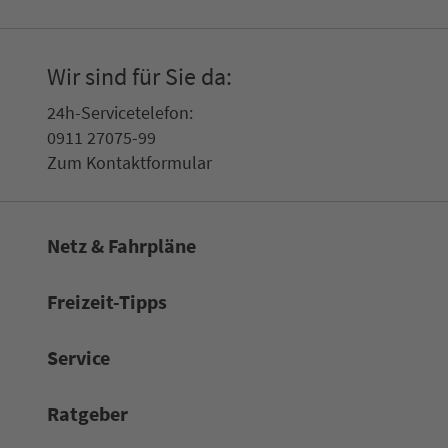
Wir sind für Sie da:
24h-Ser­vice­te­le­fon:
0911 27075-99
Zum Kon­taktformular
Netz & Fahrpläne
Frei­zeit-Tipps
Service
Rat­ge­ber