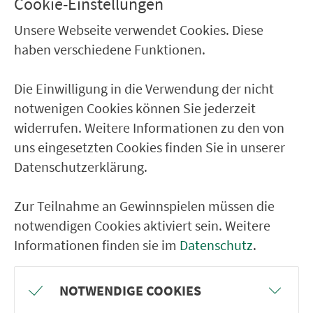
Cookie-Einstellungen
Weiden Bahnhof
Unsere Webseite verwendet Cookies. Diese
Weiden Schweiger-/Frauenrichter Str.
haben verschiedene Funktionen.
Weiden Königsberger Straße
Weiden Berufsschule
Die Einwilligung in die Verwendung der nicht
notwenigen Cookies können Sie jederzeit
Weiden Breslauer Straße
widerrufen. Weitere Informationen zu den von
Weiden Danziger Straße
uns eingesetzten Cookies finden Sie in unserer
Weiden Stockerhutweg
Datenschutzerklärung.
Weiden Berliner Straße
Zur Teilnahme an Gewinnspielen müssen die
Weiden Westfalenstraße
notwendigen Cookies aktiviert sein. Weitere
Weiden Berliner-/Leimbergerstr.
Informationen finden sie im
Datenschutz
.
Weiden Ermersrichter Straße
Weiden Pestalozzistr.
NOTWENDIGE COOKIES