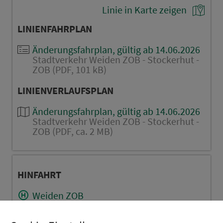
Linie in Karte zeigen
LINIENFAHRPLAN
Änderungsfahrplan, gültig ab 14.06.2026
Stadtverkehr Weiden ZOB - Stockerhut -
ZOB (PDF, 101 kB)
LINIENVERLAUFSPLAN
Änderungsfahrplan, gültig ab 14.06.2026
Stadtverkehr Weiden ZOB - Stockerhut -
ZOB (PDF, ca. 2 MB)
HINFAHRT
Weiden ZOB
Weiden Naabwiesen