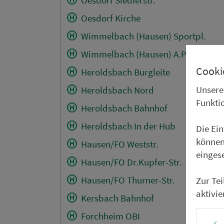
Oesdorf Kirche
Wimmelbach (Hausen) Sportpl.
Wimmelbach (Hausen) A.Poststr.
Cooki
Heroldsbach Burgleite
Unsere
Heroldsbach Nord
Funkti
Heroldsbach Bahnhof
Heroldsbach In der Hub
Die Ei
können
Hausen/FO Weststr.
einges
Hausen/FO Dr.Kupfer-Str.
Hausen/FO Thurner-Str.
Zur Te
aktivie
Kersbach Bahnhof
Forchheim OBI