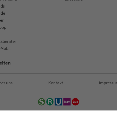
ads
ide
er
topp
ts­be­ra­ter
oMobil
eiten
ber uns
Kon­takt
Impressu