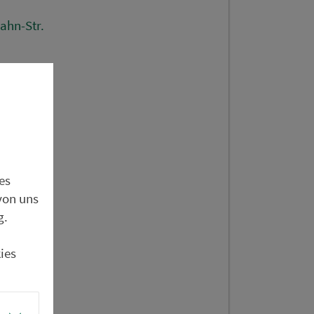
ahn-Str.
tr.
e
e-Straße
es
von uns
g.
r.
ies