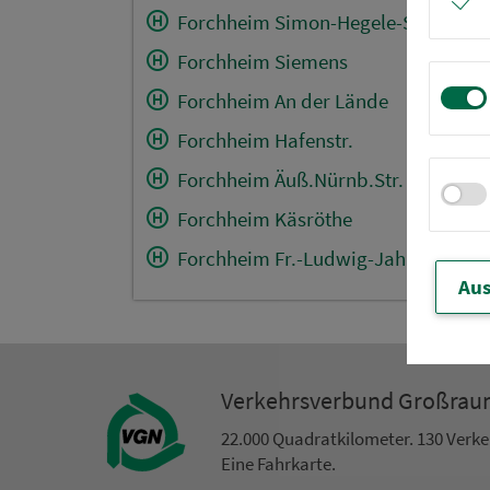
Forchheim Simon-Hegele-Straße
Forchheim Siemens
Forchheim An der Lände
Forchheim Hafenstr.
Forchheim Äuß.Nürnb.Str.
Forchheim Käsröthe
Forchheim Fr.-Ludwig-Jahn-Str.
Aus
Ver­kehrs­ver­bund Groß­ra
22.000 Qua­drat­ki­lo­me­ter. 130 Ver­k
Eine Fahr­kar­te.