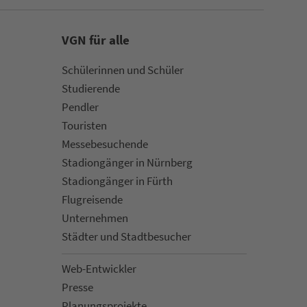
VGN für alle
Schülerinnen und Schüler
Stu­die­rende
Pendler
Touristen
Mes­se­be­suchende
Sta­di­on­gän­ger in Nürn­berg
Sta­di­on­gän­ger in Fürth
Flug­rei­sen­de
Un­ter­neh­men
Städter und Stadt­be­su­cher
Web-Entwickler
Presse
Pla­nungs­pro­jekte