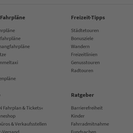
 Fahrpläne
Frei­zeit-Tipps
ahr­plä­ne
Städtetouren
fahr­plä­ne
Bonusziele
ang­fahr­plä­ne
Wandern
etze
Frei­zeit­li­ni­en
m­mel­taxi
Genusstouren
Radtouren
nen­plä­ne
e
Rat­ge­ber
 Fahrplan & Tickets«
Bar­ri­e­re­frei­heit
ine­shop
Kinder
ü­ros & Ver­kaufs­stel­len
Fahr­rad­mit­nah­me
t-Versand
Fund­sachen