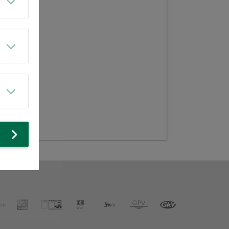
.Poststr.
portpl.