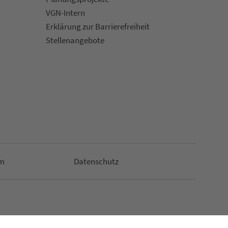
VGN-Intern
Erklärung zur Bar­ri­e­re­frei­heit
Stellenan­ge­bote
m
Da­ten­schutz