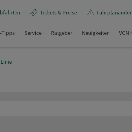
bfahrten
Tickets & Preise
Fahr­plan­ände
t-Tipps
Service
Rat­ge­ber
Neuigkeiten
VGN f
Linie