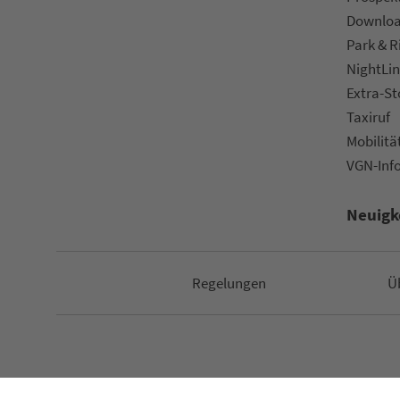
Downlo
Park & R
NightLin
Extra-S
Taxiruf
Mo­bi­li­tä
VGN-Inf
Neuigk
Re­ge­lungen
Ü