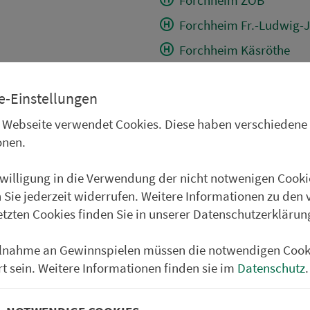
Forchheim Fr.-Ludwig-J
Forchheim Käsröthe
Forchheim Äuß.Nürnb.S
e-Einstellungen
Forchheim An der Länd
 Webseite verwendet Cookies. Diese haben verschiedene
Forchheim Siemens
onen.
Forchheim Augraben
Forchheim Simon-Hegel
nwilligung in die Verwendung der nicht notwenigen Cooki
 Sie jederzeit widerrufen. Weitere Informationen zu den 
Kersbach Bahnhof
etzten Cookies finden Sie in unserer Datenschutzerklärun
Hausen/FO Thurner-Str.
Hausen/FO Dr.Kupfer-St
ilnahme an Gewinnspielen müssen die notwendigen Cook
rt sein. Weitere Informationen finden sie im
Datenschutz
.
Hausen/FO Weststr.
Heroldsbach In der Hub