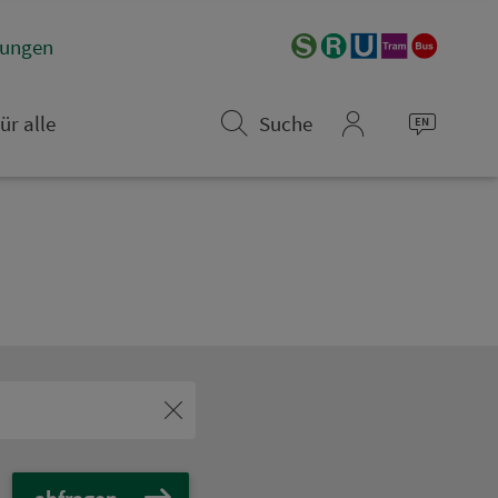
­rungen
ür alle
Suche
mein_VGN
abfragen