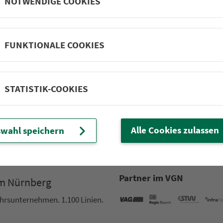
NOTWENDIGE COOKIES
Heroldsbach Bahnhof
Heroldsbach Nord
FUNKTIONALE COOKIES
Heroldsbach Burgleite
Wimmelbach (Hausen) A
Wimmelbach (Hausen) S
STATISTIK-COOKIES
Oesdorf Siedlerstr.
Alle Cookies zulassen
wahl speichern
Partner im VGN
um Nürn­berg
ehrs­un­ter­neh­men. 1.100 Linien.