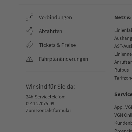
Ver­bin­dungen
Netz &
Li­ni­en­f
Abfahrten
Aus­hang­
Tickets & Preise
AST-Aus­h
Li­ni­en­n
Fahr­plan­ände­rungen
An­ruf­sa
Rufbus
Ta­rif­zo­
Wir sind für Sie da:
Servic
24h-Ser­vice­te­le­fon:
0911 27075-99
App »VGN
Zum Kon­taktformular
VGN On­l
Kun­den­b
Prospek