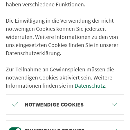
haben verschiedene Funktionen.
Kitzingen Keltenstr.
Die Einwilligung in die Verwendung der nicht
RÜCKFAHRT
notwenigen Cookies können Sie jederzeit
widerrufen. Weitere Informationen zu den von
Kitzingen Bahnhof
uns eingesetzten Cookies finden Sie in unserer
Kitzingen Armin-Knab-Gymnasium
Datenschutzerklärung.
Kitzingen Realschule
Zur Teilnahme an Gewinnspielen müssen die
Kitzingen Dagmar-Voßkühler-Str.
notwendigen Cookies aktiviert sein. Weitere
KT Klinik Kitzinger Land
Informationen finden sie im
Datenschutz
.
Kitzingen Keltenstr.
Kitzingen Eselsberg
NOTWENDIGE COOKIES
Kitzingen Rathaus
Kitzingen Jahnstr.