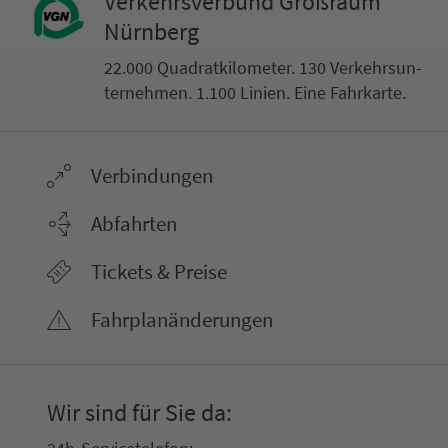
Ver­kehrs­ver­bund Groß­raum
Nürn­berg
22.000 Qua­drat­ki­lo­me­ter. 130 Ver­kehrs­un­
ter­neh­men. 1.100 Linien. Eine Fahr­kar­te.
Ver­bin­dungen
Abfahrten
Tickets & Preise
Fahr­plan­ände­rungen
Wir sind für Sie da: