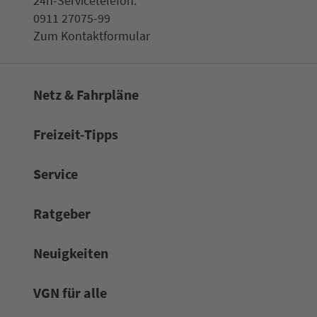
24h-Ser­vice­te­le­fon:
0911 27075-99
Zum Kon­taktformular
Netz & Fahrpläne
Frei­zeit-Tipps
Service
Rat­ge­ber
Neuigkeiten
VGN für alle