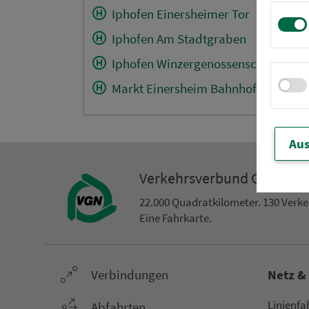
Iphofen Einersheimer Tor
Iphofen Am Stadtgraben
Iphofen Winzergenossenschaft
Markt Einersheim Bahnhofstr.
Aus
Ver­kehrs­ver­bund Groß­ra
22.000 Qua­drat­ki­lo­me­ter. 130 Ver­k
Eine Fahr­kar­te.
Ver­bin­dungen
Netz &
Li­ni­en­f
Abfahrten