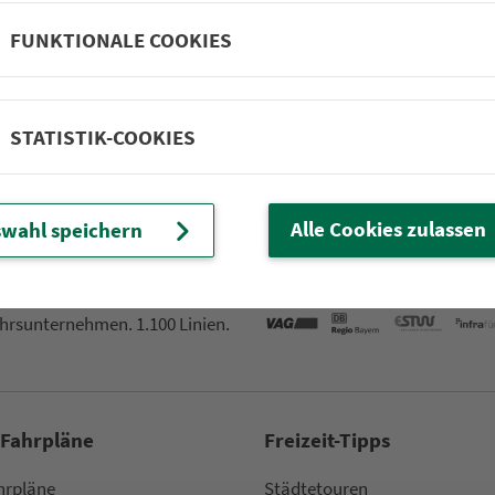
Kitzingen B8 Texasweg
FUNKTIONALE COOKIES
Großlangheim Winzerb
STATISTIK-COOKIES
Alle Cookies zulassen
wahl speichern
Partner im VGN
um Nürn­berg
ehrs­un­ter­neh­men. 1.100 Linien.
 Fahrpläne
Frei­zeit-Tipps
ahr­plä­ne
Städtetouren