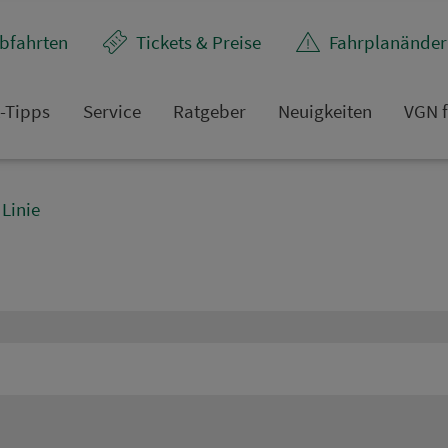
bfahrten
Tickets & Preise
Fahr­plan­ände
t-Tipps
Service
Rat­ge­ber
Neuigkeiten
VGN f
Linie