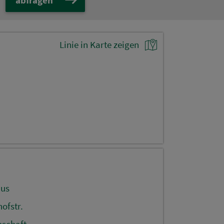
Linie in Karte zeigen
aus
ofstr.
nschaft