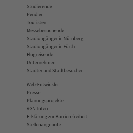
Stu­die­rende
Pendler
Touristen
Mes­se­be­suchende
Sta­di­on­gän­ger in Nürn­berg
Sta­di­on­gän­ger in Fürth
Flug­rei­sen­de
Un­ter­neh­men
Städter und Stadt­be­su­cher
Web-Entwickler
Presse
Pla­nungs­pro­jekte
VGN-Intern
Erklärung zur Bar­ri­e­re­frei­heit
Stellenan­ge­bote