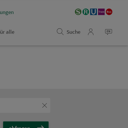
­rungen
ür alle
Suche
mein_VGN
abfragen