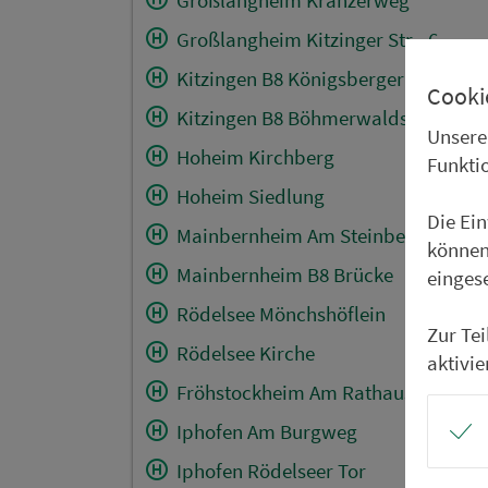
Großlangheim Kitzinger Str. -6-
Kitzingen B8 Königsberger Str.
Cooki
Kitzingen B8 Böhmerwaldstr.
Unsere
Hoheim Kirchberg
Funkti
Hoheim Siedlung
Die Ei
Mainbernheim Am Steinberg
können
Mainbernheim B8 Brücke
einges
Rödelsee Mönchshöflein
Zur Te
Rödelsee Kirche
aktivie
Fröhstockheim Am Rathaus
Iphofen Am Burgweg
Iphofen Rödelseer Tor