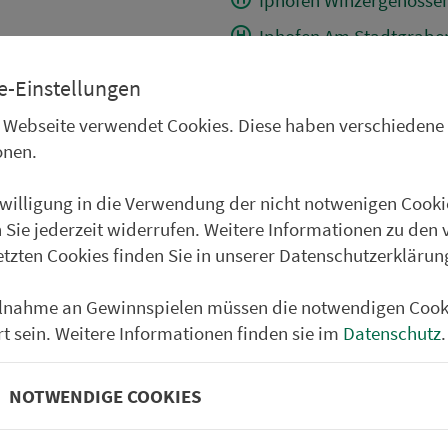
Iphofen Am Stadtgrabe
Iphofen Einersheimer T
e-Einstellungen
Iphofen Rödelseer Tor
 Webseite verwendet Cookies. Diese haben verschiedene
Iphofen Am Burgweg
onen.
Fröhstockheim Am Rat
nwilligung in die Verwendung der nicht notwenigen Cooki
Rödelsee Kirche
 Sie jederzeit widerrufen. Weitere Informationen zu den 
Rödelsee Mönchshöflei
etzten Cookies finden Sie in unserer Datenschutzerklärun
Willanzheim
ilnahme an Gewinnspielen müssen die notwendigen Cook
Mainbernheim Grabeng
rt sein. Weitere Informationen finden sie im
Datenschutz
.
Hoheim Kirchberg
Hoheim Siedlung
NOTWENDIGE COOKIES
Kitzingen B8 Egerländer