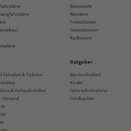
fahr­plä­ne
Bonusziele
ang­fahr­plä­ne
Wandern
etze
Frei­zeit­li­ni­en
m­mel­taxi
Genusstouren
Radtouren
nen­plä­ne
e
Rat­ge­ber
 Fahrplan & Tickets«
Bar­ri­e­re­frei­heit
ine­shop
Kinder
ü­ros & Ver­kaufs­stel­len
Fahr­rad­mit­nah­me
t-Versand
Fund­sachen
ads
ide
er
topp