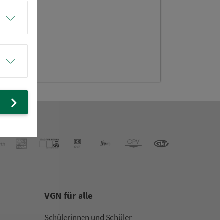
rünnle
VGN für alle
Schülerinnen und Schüler