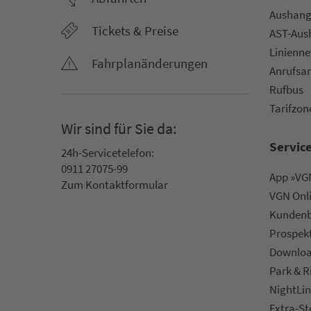
Aus­hang­
Tickets & Preise
AST-Aus­h
Li­ni­en­n
Fahr­plan­ände­rungen
An­ruf­sa
Rufbus
Ta­rif­zo­
Wir sind für Sie da:
Servic
24h-Ser­vice­te­le­fon:
0911 27075-99
App »VGN
Zum Kon­taktformular
VGN On­l
Kun­den­b
Prospek
Downlo
Park & R
NightLin
Extra-S