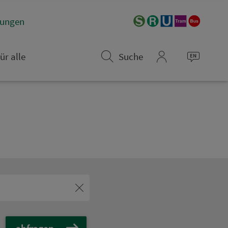
­rungen
ür alle
Suche
mein_VGN
abfragen