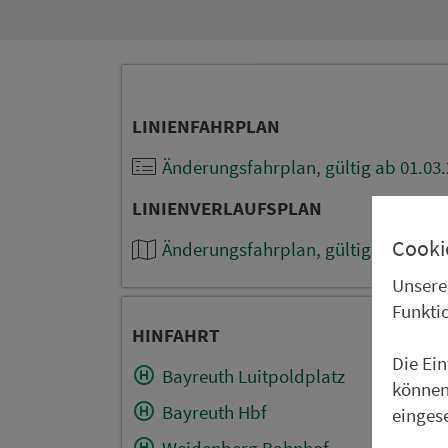
LINIENFAHRPLAN
Änderungsfahrplan, gültig ab 01.03
LINIENVERLAUFSPLAN
Cooki
Änderungsfahrplan, gültig ab 01.03
Unsere
Funkti
HINFAHRT
Die Ei
Bayreuth Luitpoldplatz
können
Bayreuth Hbf
einges
Weidenberg Bahnhof