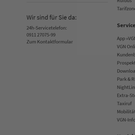
Rufbus
Ta­rif­zo­
Wir sind für Sie da:
Servic
24h-Ser­vice­te­le­fon:
0911 27075-99
App »VGN
Zum Kon­taktformular
VGN On­l
Kun­den­b
Prospek
Downlo
Park & R
NightLin
Extra-S
Taxiruf
Mo­bi­li­tä
VGN-Inf