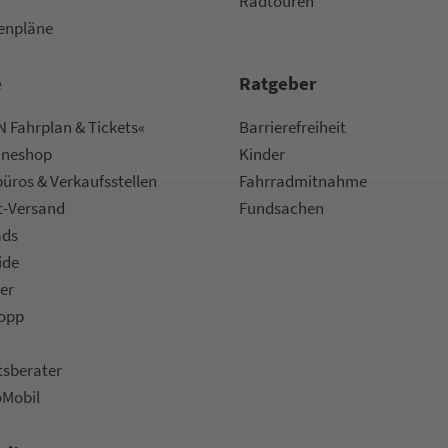
Radtouren
nen­plä­ne
e
Rat­ge­ber
 Fahrplan & Tickets«
Bar­ri­e­re­frei­heit
ine­shop
Kinder
ü­ros & Ver­kaufs­stel­len
Fahr­rad­mit­nah­me
t-Versand
Fund­sachen
ads
ide
er
topp
ts­be­ra­ter
oMobil