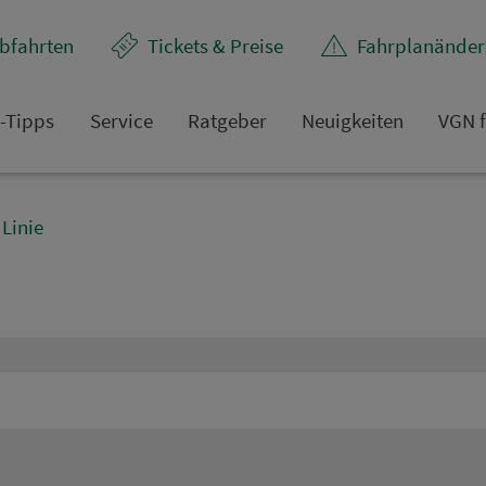
bfahrten
Tickets & Preise
Fahr­plan­ände
t-Tipps
Service
Rat­ge­ber
Neuigkeiten
VGN f
Linie