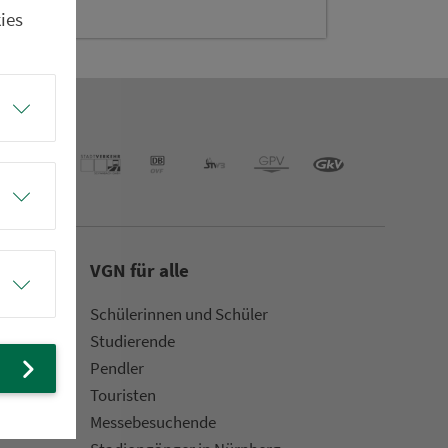
ies
VGN für alle
Schülerinnen und Schüler
Stu­die­rende
Pendler
Touristen
Mes­se­be­suchende