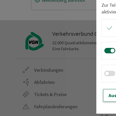
Zur Te
aktivie
Ver­kehrs­ver­bund Groß­ra
22.000 Qua­drat­ki­lo­me­ter. 130 Ver­k
Eine Fahr­kar­te.
Ver­bin­dungen
Netz &
Li­ni­en­f
Abfahrten
Aus­hang­
Tickets & Preise
Aus
AST-Aus­h
Li­ni­en­n
Fahr­plan­ände­rungen
An­ruf­sa