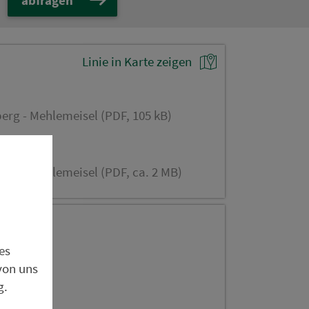
Linie in Karte zeigen
erg - Mehlemeisel (PDF, 105 kB)
erg - Mehlemeisel (PDF, ca. 2 MB)
es
von uns
g.