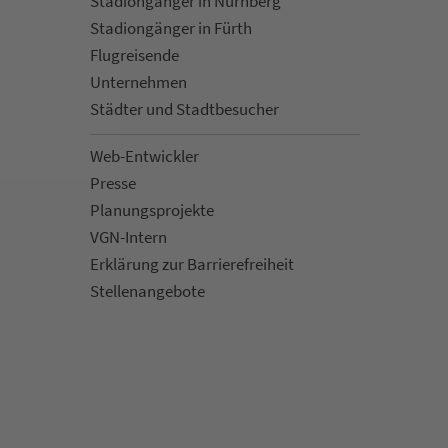
Sta­di­on­gän­ger in Nürn­berg
Sta­di­on­gän­ger in Fürth
Flug­rei­sen­de
Un­ter­neh­men
Städter und Stadt­be­su­cher
Web-Entwickler
Presse
Pla­nungs­pro­jekte
VGN-Intern
Erklärung zur Bar­ri­e­re­frei­heit
Stellenan­ge­bote