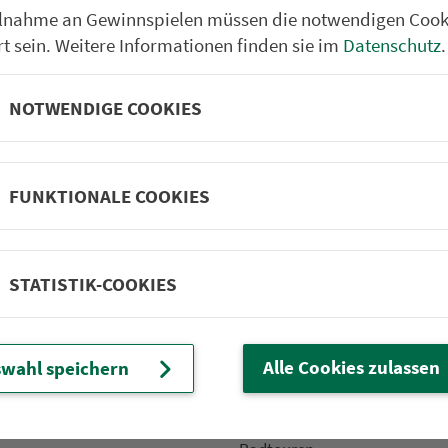
ilnahme an Gewinnspielen müssen die notwendigen Cook
rt sein. Weitere Informationen finden sie im
Datenschutz
.
NOTWENDIGE COOKIES
Partner im VGN
um Nürn­berg
ehrs­un­ter­neh­men. 1.100 Linien.
FUNKTIONALE COOKIES
 Fahrpläne
Frei­zeit-Tipps
STATISTIK-COOKIES
ahr­plä­ne
Städtetouren
fahr­plä­ne
Bonusziele
Alle Cookies zulassen
wahl speichern
ang­fahr­plä­ne
Wandern
etze
Frei­zeit­li­ni­en
m­mel­taxi
Genusstouren