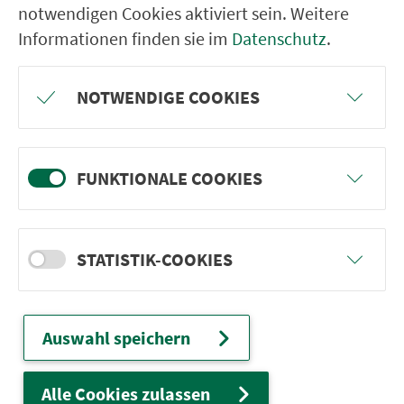
notwendigen Cookies aktiviert sein. Weitere
Plankenfels Bahnhof
Informationen finden sie im
Datenschutz
.
Abzw. Ringau
Truppach
NOTWENDIGE COOKIES
Obernsees Staatsstr.
Sorg (b. Mistelgau)
FUNKTIONALE COOKIES
Frankenhaag
Abzw. Plösen
STATISTIK-COOKIES
Auswahl speichern
Ver­kehrs­ver­bund Groß­raum
Nürn­berg
Alle Cookies zulassen