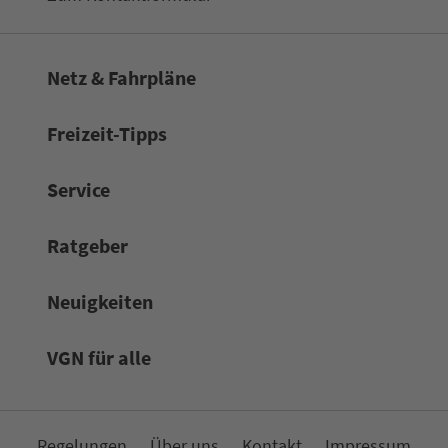
Netz & Fahrpläne
Frei­zeit-Tipps
Service
Rat­ge­ber
Neuigkeiten
VGN für alle
Re­ge­lungen
Über uns
Kon­takt
Impressum