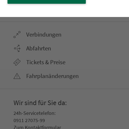
22.000 Qua­drat­ki­lo­me­ter. 130 Ver­kehrs­un­
ter­neh­men. 1.100 Linien. Eine Fahr­kar­te.
Ver­bin­dungen
Abfahrten
Tickets & Preise
Fahr­plan­ände­rungen
Wir sind für Sie da:
24h-Ser­vice­te­le­fon:
0911 27075-99
Zum Kon­taktformular