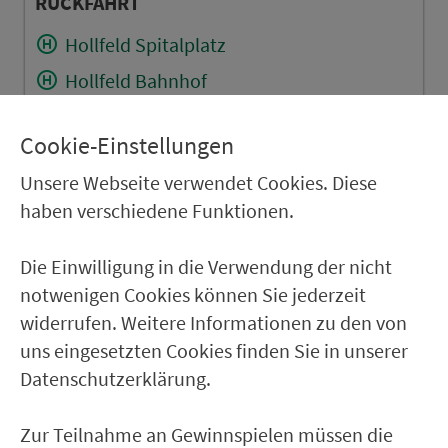
RÜCKFAHRT
Hollfeld Spitalplatz
Hollfeld Bahnhof
Treppendorf (b. Hollfeld)
Cookie-Einstellungen
Moggendorf
Unsere Webseite verwendet Cookies. Diese
Höfen (b. Hollfeld)
haben verschiedene Funktionen.
Welkendorf (b. Hollfeld)
Stechendorf
Die Einwilligung in die Verwendung der nicht
notwenigen Cookies können Sie jederzeit
Gottelhof
widerrufen. Weitere Informationen zu den von
Abzw. Schressendorf
uns eingesetzten Cookies finden Sie in unserer
Abzw. Wadendorf
Datenschutzerklärung.
Plankenfels Ortsmitte
Zur Teilnahme an Gewinnspielen müssen die
Plankenfels GH Schwarzer Ritter