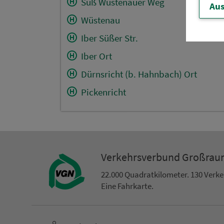
Süß Wüstenauer Weg
Aus
Wüstenau
Iber Süßer Str.
Iber Ort
Dürnsricht (b. Hahnbach) Ort
Pickenricht
Ver­kehrs­ver­bund Groß­ra
22.000 Qua­drat­ki­lo­me­ter. 130 Ver­k
Eine Fahr­kar­te.