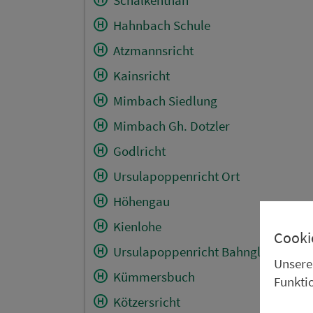
Hahnbach Schule
Atzmannsricht
Kainsricht
Mimbach Siedlung
Mimbach Gh. Dotzler
Godlricht
Ursulapoppenricht Ort
Höhengau
Kienlohe
Cooki
Ursulapoppenricht Bahngleis
Unsere
Kümmersbuch
Funkti
Kötzersricht