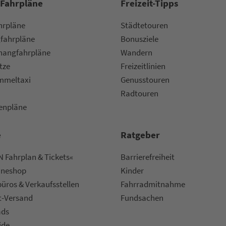
 Fahrpläne
Frei­zeit-Tipps
ahr­plä­ne
Städtetouren
fahr­plä­ne
Bonusziele
ang­fahr­plä­ne
Wandern
etze
Frei­zeit­li­ni­en
m­mel­taxi
Genusstouren
Radtouren
nen­plä­ne
e
Rat­ge­ber
 Fahrplan & Tickets«
Bar­ri­e­re­frei­heit
ine­shop
Kinder
ü­ros & Ver­kaufs­stel­len
Fahr­rad­mit­nah­me
t-Versand
Fund­sachen
ads
ide