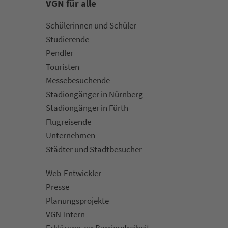
VGN für alle
Schülerinnen und Schüler
Stu­die­rende
Pendler
Touristen
Mes­se­be­suchende
Sta­di­on­gän­ger in Nürn­berg
Sta­di­on­gän­ger in Fürth
Flug­rei­sen­de
Un­ter­neh­men
Städter und Stadt­be­su­cher
Web-Entwickler
Presse
Pla­nungs­pro­jekte
VGN-Intern
Erklärung zur Bar­ri­e­re­frei­heit