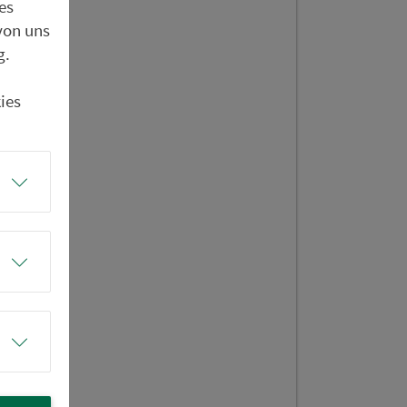
es
von uns
g.
ies