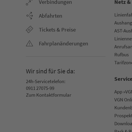
Ver­bin­dungen
Netz &
Li­ni­en­f
Abfahrten
Aus­hang­
Tickets & Preise
AST-Aus­h
Li­ni­en­n
Fahr­plan­ände­rungen
An­ruf­sa
Rufbus
Ta­rif­zo­
Wir sind für Sie da:
Servic
24h-Ser­vice­te­le­fon:
0911 27075-99
App »VGN
Zum Kon­taktformular
VGN On­l
Kun­den­b
Prospek
Downlo
Park & R