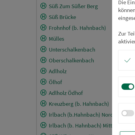
Die Ei
Süß Zum Süßer Berg
können
Süß Brücke
einges
Frohnhof (b. Hahnbach)
Zur Te
Mülles
aktivie
Unterschalkenbach
Oberschalkenbach
Adlholz
Ölhof
Adlholz Ödhof
Kreuzberg (b. Hahnbach)
Irlbach (b.Hahnbach) Nord
Irlbach (b. Hahnbach) Mitte