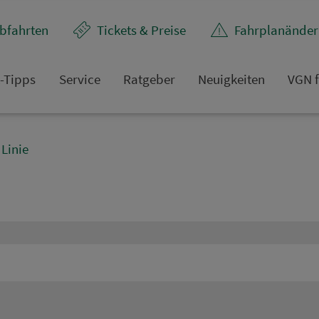
bfahrten
Tickets & Preise
Fahr­plan­ände
t-Tipps
Service
Rat­ge­ber
Neuigkeiten
VGN f
Linie