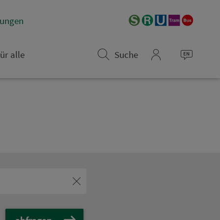
­rungen
ür alle
Suche
mein_VGN
abfragen