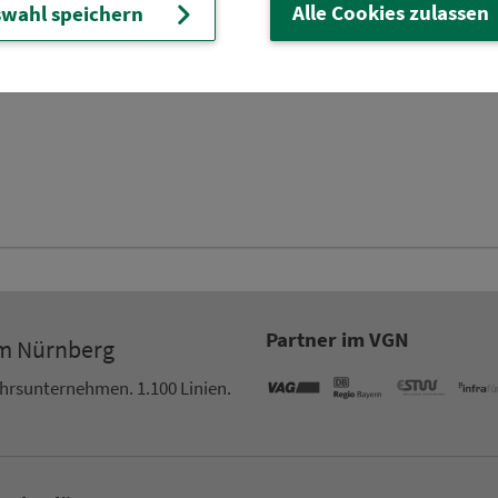
Alle Cookies zulassen
wahl speichern
Partner im VGN
um Nürn­berg
ehrs­un­ter­neh­men. 1.100 Linien.