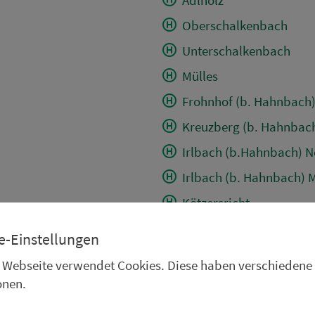
Oberschalkenbach
Unterschalkenbach
Mülles
Frohnhof (b. Hahnbach
Kreuzberg (b. Hahnbac
Irlbach (b.Hahnbach) 
Irlbach (b. Hahnbach) M
Kötzersricht
Dürnsricht (b. Hahnbac
e-Einstellungen
Iber Ort
 Webseite verwendet Cookies. Diese haben verschiedene
Iber Süßer Str.
onen.
Wüstenau