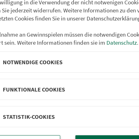
nwilligung in die Verwendung der nicht notwenigen Cooki
Süß Wüstenauer Weg
 Sie jederzeit widerrufen. Weitere Informationen zu den 
Süß Brücke
etzten Cookies finden Sie in unserer Datenschutzerklärun
Süß Zum Süßer Berg
ilnahme an Gewinnspielen müssen die notwendigen Cook
Luppersricht
rt sein. Weitere Informationen finden sie im
Datenschutz
.
Kümmersbuch
Pickenricht
NOTWENDIGE COOKIES
Kainsricht
Hahnbach Schule
FUNKTIONALE COOKIES
Schalkenthan
Atzmannsricht
STATISTIK-COOKIES
Gebenbach Schule
Gebenbach Ort