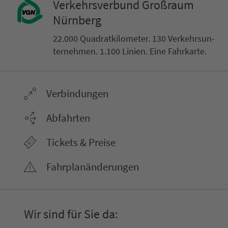
Ver­kehrs­ver­bund Groß­raum
Nürn­berg
22.000 Qua­drat­ki­lo­me­ter. 130 Ver­kehrs­un­
ter­neh­men. 1.100 Linien. Eine Fahr­kar­te.
Ver­bin­dungen
Abfahrten
Tickets & Preise
Fahr­plan­ände­rungen
Wir sind für Sie da: