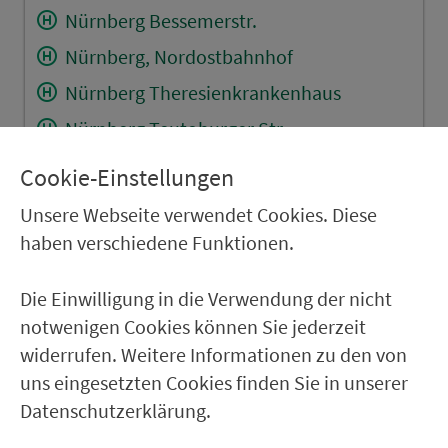
Nürnberg Bessemerstr.
Nürnberg, Nordostbahnhof
Nürnberg Theresienkrankenhaus
Nürnberg Teutoburger Str.
Nürnberg Leipziger Str.
Cookie-Einstellungen
Nürnberg Dresdener Str.
Unsere Webseite verwendet Cookies. Diese
Nürnberg Spitalhof
haben verschiedene Funktionen.
Nürnberg Hubertusstr.
Die Einwilligung in die Verwendung der nicht
Nürnberg Tattersall
notwenigen Cookies können Sie jederzeit
widerrufen. Weitere Informationen zu den von
RÜCKFAHRT
uns eingesetzten Cookies finden Sie in unserer
Datenschutzerklärung.
Nürnberg Martha-Maria-Krkhs.