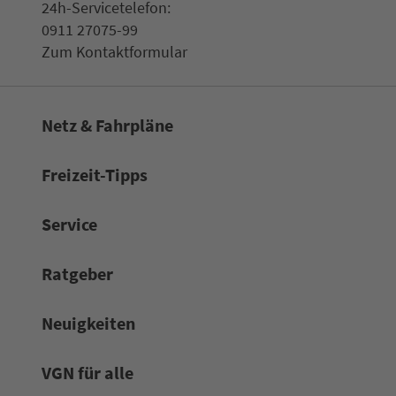
24h-Ser­vice­te­le­fon:
0911 27075-99
Zum Kon­taktformular
Netz & Fahrpläne
Frei­zeit-Tipps
Service
Rat­ge­ber
Neuigkeiten
VGN für alle