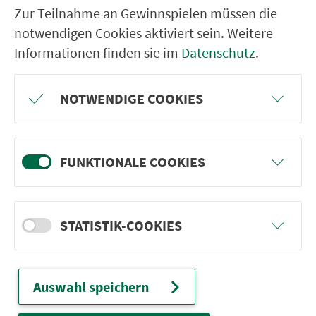
Nürnberg Tattersall
Zur Teilnahme an Gewinnspielen müssen die
Nürnberg Hubertusstr.
notwendigen Cookies aktiviert sein. Weitere
Nürnberg Spitalhof
Informationen finden sie im
Datenschutz
.
Nürnberg Dresdener Str.
NOTWENDIGE COOKIES
Nürnberg Leipziger Str.
Nürnberg Teutoburger Str.
Nürnberg Theresienkrankenhaus
FUNKTIONALE COOKIES
Nürnberg, Nordostbahnhof
Nürnberg Arno-Hamburger-Str.
STATISTIK-COOKIES
Nürnberg Marienbuck
Nürnberg Stirnerstr.
Nürnberg Großreuth h. d. V.
Auswahl speichern
Nürnberg Kurzer Steig