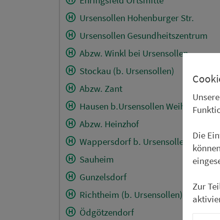
Ursensollen Hohenburger Str.
Ursensollen Gesundheitszentrum
Abzw. Winkl bei Ursensollen
Stockau (b. Ursensollen)
Cooki
Abzw. Zant
Unsere
Hausen b.Ursensollen Weiher
Funkti
Abzw. Heinzhof
Die Ei
Wappersdorf b. Ursensollen
können
Sauheim
einges
Gunzelsdorf
Zur Te
Richtheim (b. Ursensollen)
aktivie
Ödgötzendorf