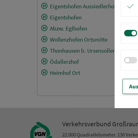
Eigentshofen Aussiedlerhof
Eigentshofen
Abzw. Eglhofen
Wollenzhofen Ortsmitte
Thonhausen b. Ursensollen
Ödallerzhof
Heimhof Ort
Aus
Ver­kehrs­ver­bund Groß­ra
22.000 Qua­drat­ki­lo­me­ter. 130 Ver­k