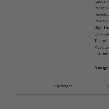
Kun­den­b
Prospek
Downlo
Park & R
NightLin
Extra-S
Taxiruf
Mo­bi­li­tä
VGN-Inf
Neuigk
Re­ge­lungen
Ü