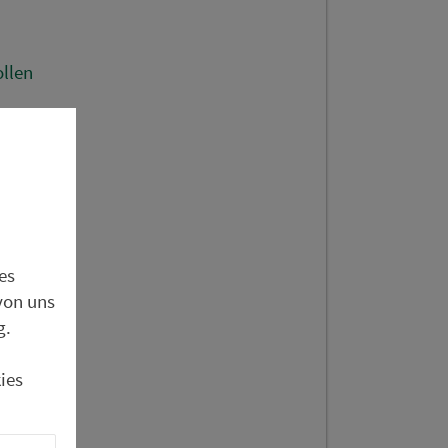
llen
en)
rhof
es
von uns
g.
ies
len