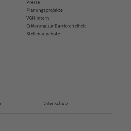
Presse
Pla­nungs­pro­jekte
VGN-Intern
Erklärung zur Bar­ri­e­re­frei­heit
Stellenan­ge­bote
m
Da­ten­schutz