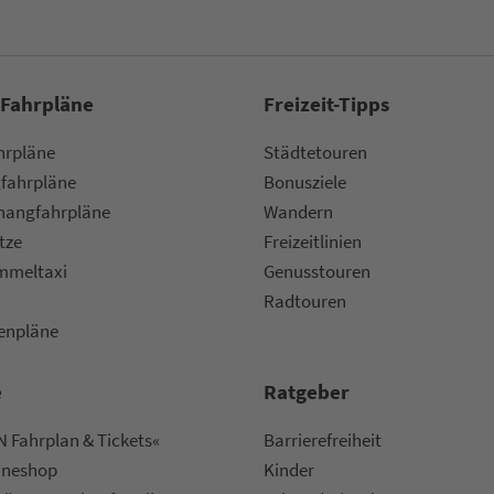
 Fahrpläne
Frei­zeit-Tipps
ahr­plä­ne
Städtetouren
fahr­plä­ne
Bonusziele
ang­fahr­plä­ne
Wandern
etze
Frei­zeit­li­ni­en
m­mel­taxi
Genusstouren
Radtouren
nen­plä­ne
e
Rat­ge­ber
 Fahrplan & Tickets«
Bar­ri­e­re­frei­heit
ine­shop
Kinder