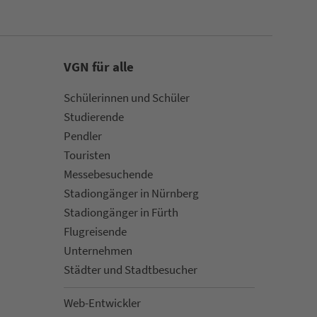
VGN für alle
Schülerinnen und Schüler
Stu­die­rende
Pendler
Touristen
Mes­se­be­suchende
Sta­di­on­gän­ger in Nürn­berg
Sta­di­on­gän­ger in Fürth
Flug­rei­sen­de
Un­ter­neh­men
Städter und Stadt­be­su­cher
Web-Entwickler