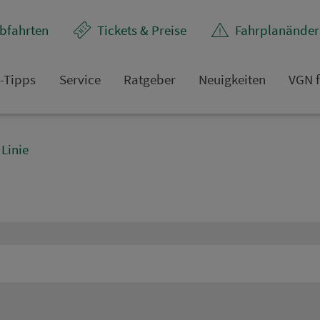
bfahrten
Tickets & Preise
Fahr­plan­ände
t-Tipps
Service
Rat­ge­ber
Neuigkeiten
VGN f
Linie