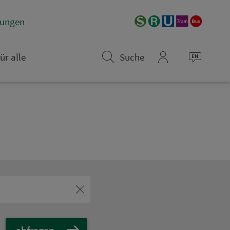
­rungen
ür alle
Suche
mein_VGN
abfragen