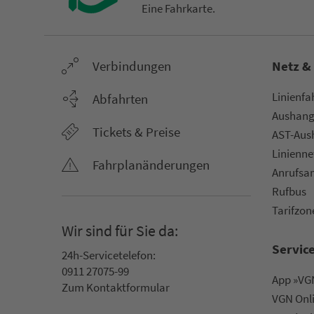
Eine Fahr­kar­te.
Ver­bin­dungen
Netz &
Li­ni­en­f
Abfahrten
Aus­hang­
Tickets & Preise
AST-Aus­h
Li­ni­en­n
Fahr­plan­ände­rungen
An­ruf­sa
Rufbus
Ta­rif­zo­
Wir sind für Sie da:
Servic
24h-Ser­vice­te­le­fon:
0911 27075-99
App »VGN
Zum Kon­taktformular
VGN On­l