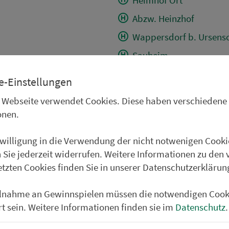
Abzw. Heinzhof
Wappersdorf b. Ursenso
Sauheim
Gunzelsdorf
e-Einstellungen
Richtheim (b. Ursensoll
 Webseite verwendet Cookies. Diese haben verschiedene
Ödgötzendorf
onen.
Eigentshofen Aussiedle
nwilligung in die Verwendung der nicht notwenigen Cooki
Eigentshofen
 Sie jederzeit widerrufen. Weitere Informationen zu den 
Abzw. Eglhofen
etzten Cookies finden Sie in unserer Datenschutzerklärun
Wollenzhofen Ortsmitte
ilnahme an Gewinnspielen müssen die notwendigen Cook
Ödallerzhof
rt sein. Weitere Informationen finden sie im
Datenschutz
.
Thonhausen b. Ursensol