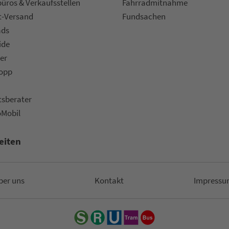
ü­ros & Ver­kaufs­stel­len
Fahr­rad­mit­nah­me
t-Versand
Fund­sachen
ads
ide
er
topp
ts­be­ra­ter
oMobil
eiten
ber uns
Kon­takt
Impressu