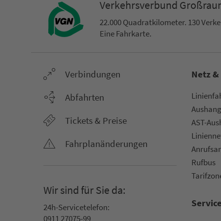
Ver­kehrs­ver­bund Groß­ra
22.000 Qua­drat­ki­lo­me­ter. 130 Ver­k
Eine Fahr­kar­te.
Ver­bin­dungen
Netz &
Li­ni­en­f
Abfahrten
Aus­hang­
Tickets & Preise
AST-Aus­h
Li­ni­en­n
Fahr­plan­ände­rungen
An­ruf­sa
Rufbus
Ta­rif­zo­
Wir sind für Sie da:
Servic
24h-Ser­vice­te­le­fon:
0911 27075-99