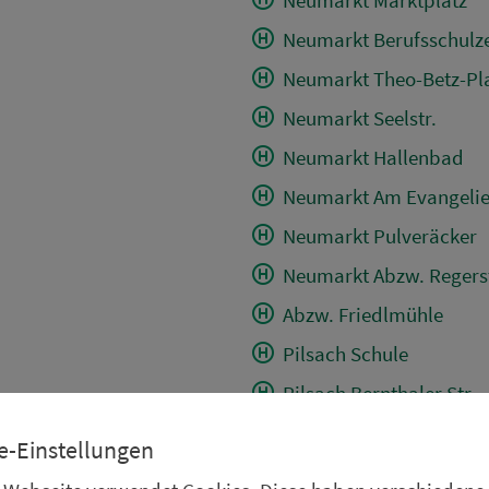
Neumarkt Berufsschulze
Neumarkt Theo-Betz-Pl
Neumarkt Seelstr.
Neumarkt Hallenbad
Neumarkt Am Evangelie
Neumarkt Pulveräcker
Neumarkt Abzw. Regerst
Abzw. Friedlmühle
Pilsach Schule
Pilsach Bernthaler Str.
Abzw. Wimmersdorf
e-Einstellungen
Wimmersdorf Ortsmitt