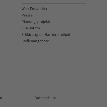
Web-Entwickler
Presse
Pla­nungs­pro­jekte
VGN-Intern
Erklärung zur Bar­ri­e­re­frei­heit
Stellenan­ge­bote
m
Da­ten­schutz