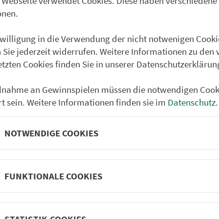
 Webseite verwendet Cookies. Diese haben verschiedene
Raschhof
onen.
Klosterhof
nwilligung in die Verwendung der nicht notwenigen Cooki
Danlohe
 Sie jederzeit widerrufen. Weitere Informationen zu den 
Abzw. Schneemühle (b. 
etzten Cookies finden Sie in unserer Datenschutzerklärun
Ammelhofen
ilnahme an Gewinnspielen müssen die notwendigen Cook
Laaber (b.Pilsach) Haup
rt sein. Weitere Informationen finden sie im
Datenschutz
.
NOTWENDIGE COOKIES
FUNKTIONALE COOKIES