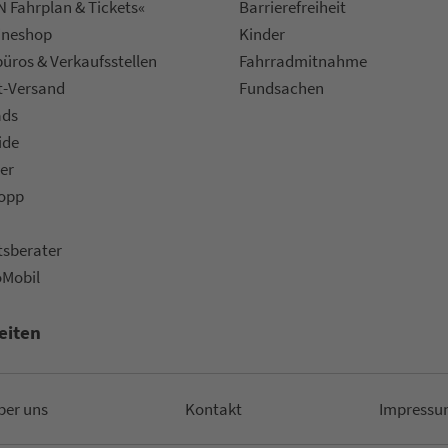
 Fahrplan & Tickets«
Bar­ri­e­re­frei­heit
ine­shop
Kinder
ü­ros & Ver­kaufs­stel­len
Fahr­rad­mit­nah­me
t-Versand
Fund­sachen
ads
ide
er
topp
ts­be­ra­ter
oMobil
eiten
ber uns
Kon­takt
Impressu