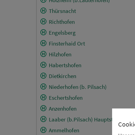
Thürsnacht
Richthofen
Engelsberg
Finsterhaid Ort
Hilzhofen
Habertshofen
Dietkirchen
Niederhofen (b. Pilsach)
Eschertshofen
Anzenhofen
Laaber (b.Pilsach) Hauptstr.
Cooki
Ammelhofen