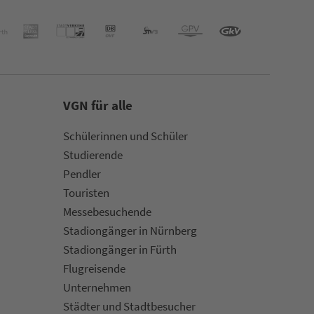
VGN für alle
Schülerinnen und Schüler
Stu­die­rende
Pendler
Touristen
Mes­se­be­suchende
Sta­di­on­gän­ger in Nürn­berg
Sta­di­on­gän­ger in Fürth
Flug­rei­sen­de
Un­ter­neh­men
Städter und Stadt­be­su­cher