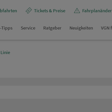
bfahrten
Tickets & Preise
Fahr­plan­ände
t-Tipps
Service
Rat­ge­ber
Neuigkeiten
VGN f
Linie