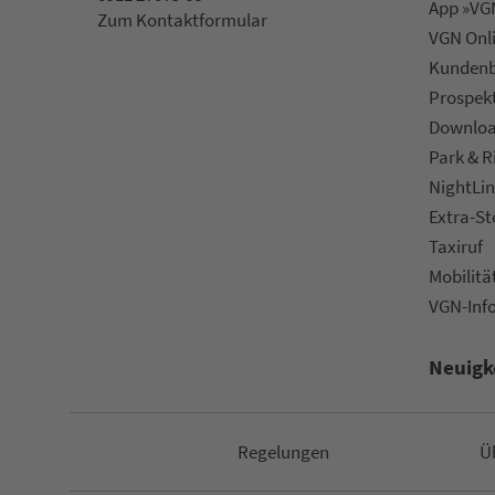
App »VGN
Zum Kon­taktformular
VGN On­l
Kun­den­b
Prospek
Downlo
Park & R
NightLin
Extra-S
Taxiruf
Mo­bi­li­tä
VGN-Inf
Neuigk
Re­ge­lungen
Ü