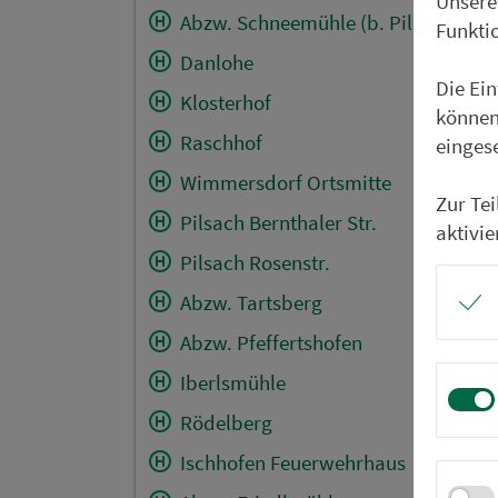
Unsere
Abzw. Schneemühle (b. Pilsach)
Funkti
Danlohe
Die Ei
Klosterhof
können
Raschhof
einges
Wimmersdorf Ortsmitte
Zur Te
Pilsach Bernthaler Str.
aktivie
Pilsach Rosenstr.
Abzw. Tartsberg
Abzw. Pfeffertshofen
Iberlsmühle
Rödelberg
Ischhofen Feuerwehrhaus