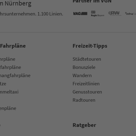
Partner im VGN
um Nürn­berg
ehrs­un­ter­neh­men. 1.100 Linien.
 Fahrpläne
Frei­zeit-Tipps
ahr­plä­ne
Städtetouren
fahr­plä­ne
Bonusziele
ang­fahr­plä­ne
Wandern
etze
Frei­zeit­li­ni­en
m­mel­taxi
Genusstouren
Radtouren
nen­plä­ne
e
Rat­ge­ber