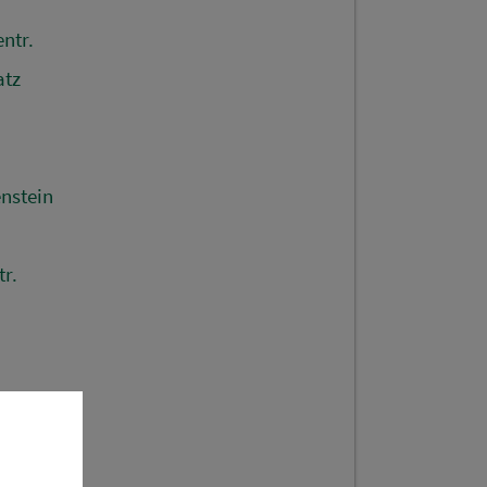
ntr.
atz
nstein
r.
e