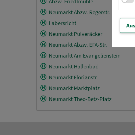
Abzw. Friedlmühle
Neumarkt Abzw. Regerstr.
Labersricht
Aus
Neumarkt Pulveräcker
Neumarkt Abzw. EFA-Str.
Neumarkt Am Evangelienstein
Neumarkt Hallenbad
Neumarkt Florianstr.
Neumarkt Marktplatz
Neumarkt Theo-Betz-Platz