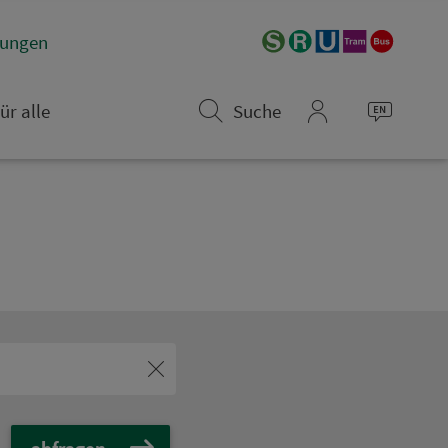
­rungen
ür alle
Suche
mein_VGN
abfragen