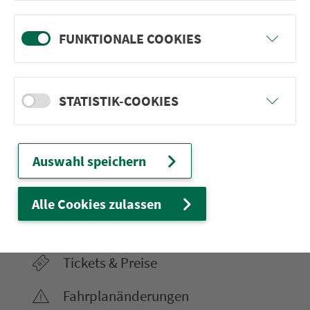
FUNKTIONALE COOKIES
Ver­kehrs­ver­bund Groß­raum
Nürn­berg
STATISTIK-COOKIES
22.000 Qua­drat­ki­lo­me­ter. 130 Ver­kehrs­un­
ter­neh­men. 1.100 Linien. Eine Fahr­kar­te.
Auswahl speichern
Ver­bin­dungen
Alle Cookies zulassen
Abfahrten
Tickets & Preise
Fahr­plan­ände­rungen