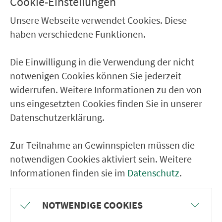
Cookie-Einstellungen
Neumarkt Schweningerstr.
Unsere Webseite verwendet Cookies. Diese
Neumarkt Weinberger S./Schule
haben verschiedene Funktionen.
Neumarkt Wildbadstr.
Neumarkt Dientzenhoferstr.
Die Einwilligung in die Verwendung der nicht
notwenigen Cookies können Sie jederzeit
Neumarkt Oberer Lährer Weg
widerrufen. Weitere Informationen zu den von
Neumarkt Nobelstr.
uns eingesetzten Cookies finden Sie in unserer
Neumarkt Ärztehaus
Datenschutzerklärung.
Neumarkt Kerschensteinerstr.
Zur Teilnahme an Gewinnspielen müssen die
Neumarkt Regensburger Str.
notwendigen Cookies aktiviert sein. Weitere
Lähr Fa. Klebl
Informationen finden sie im
Datenschutz
.
Lähr
Neumarkt Schönwerthstr.
NOTWENDIGE COOKIES