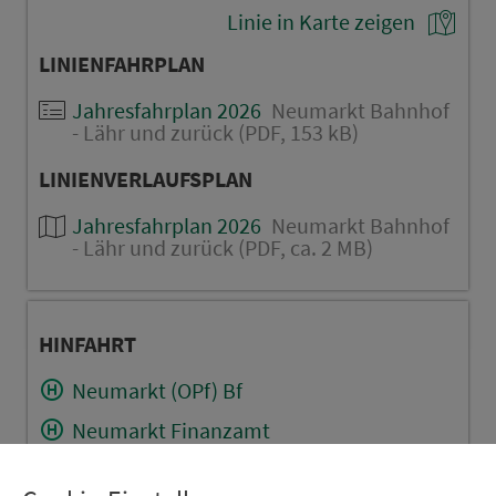
Linie in Karte zeigen
LINIENFAHRPLAN
Jahresfahrplan 2026
Neumarkt Bahnhof
- Lähr und zurück (PDF, 153 kB)
LINIENVERLAUFSPLAN
Jahresfahrplan 2026
Neumarkt Bahnhof
- Lähr und zurück (PDF, ca. 2 MB)
HINFAHRT
Neumarkt (OPf) Bf
Neumarkt Finanzamt
Neumarkt Friedhof