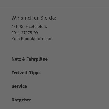
Wir sind für Sie da:
24h-Ser­vice­te­le­fon:
0911 27075-99
Zum Kon­taktformular
Netz & Fahrpläne
Frei­zeit-Tipps
Service
Rat­ge­ber