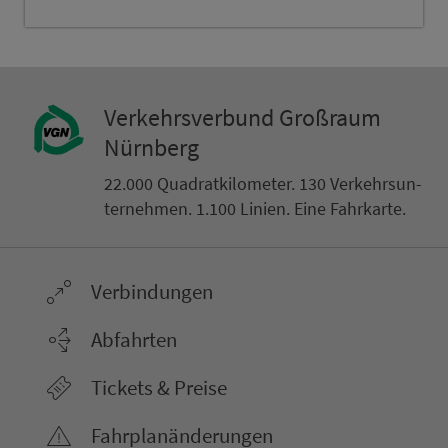
Ver­kehrs­ver­bund Groß­raum
Nürn­berg
22.000 Qua­drat­ki­lo­me­ter. 130 Ver­kehrs­un­
ter­neh­men. 1.100 Linien. Eine Fahr­kar­te.
Ver­bin­dungen
Abfahrten
Tickets & Preise
Fahr­plan­ände­rungen