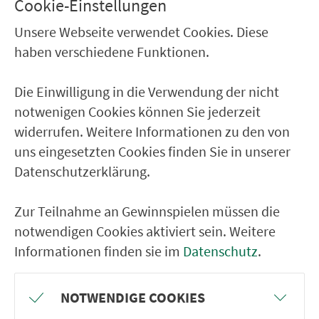
Wendelstein Max-Reger-Weg
Cookie-Einstellungen
Wendelst. H.-Kudlich-Str.
Unsere Webseite verwendet Cookies. Diese
haben verschiedene Funktionen.
Wendelst. Sperbersl.Str.
Wendelstein Querstr.
Die Einwilligung in die Verwendung der nicht
Wendelstein Blumenstraße
notwenigen Cookies können Sie jederzeit
widerrufen. Weitere Informationen zu den von
RÜCKFAHRT
uns eingesetzten Cookies finden Sie in unserer
Datenschutzerklärung.
Raubersried
Wendelstein Blumenstraße
Zur Teilnahme an Gewinnspielen müssen die
Wendelstein Querstr.
notwendigen Cookies aktiviert sein. Weitere
Informationen finden sie im
Datenschutz
.
Wendelst. Sperbersl.Str.
Wendelst. H.-Kudlich-Str.
NOTWENDIGE COOKIES
Wendelstein Max-Reger-Weg