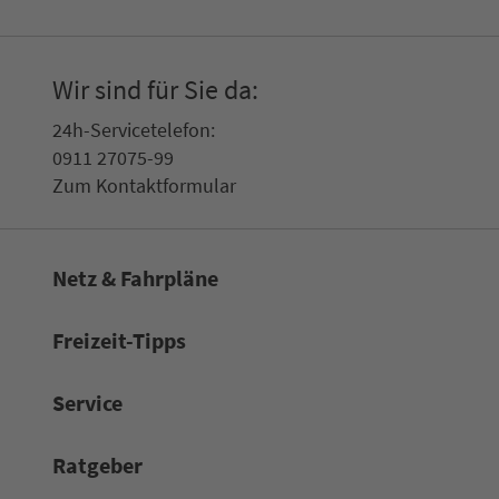
Wir sind für Sie da:
24h-Ser­vice­te­le­fon:
0911 27075-99
Zum Kon­taktformular
Netz & Fahrpläne
Frei­zeit-Tipps
Service
Rat­ge­ber