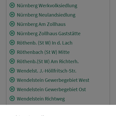
Nürnberg Werkvolksiedlung
Nürnberg Neulandsiedlung
Nürnberg Am Zollhaus
Nürnberg Zollhaus Gaststätte
Röthenb. (St W) In d. Lach
Röthenbach (St W) Mitte
Röthenb.(St W) Am Richterh.
Wendelst. J.-Höllfritsch-Str.
Wendelstein Gewerbegebiet West
Wendelstein Gewerbegebiet Ost
Wendelstein Richtweg
Wendelst. In der Gibitzen Nord