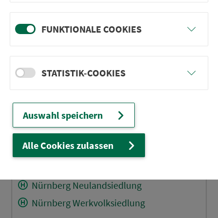
Wendelst. In der Gibitzen Nord
Wendelstein Richtweg
FUNKTIONALE COOKIES
Wendelstein Gewerbegebiet Ost
Wendelstein Gewerbegebiet West
STATISTIK-COOKIES
Wendelst. Am Kohlschlag
Röthenb.(St W) Am Richterh.
Röthenbach (St W) Mitte
Auswahl speichern
Röthenb. (St W) In d. Lach
Alle Cookies zulassen
Nürnberg Zollhaus Gaststätte
Nürnberg Am Zollhaus
Nürnberg Neulandsiedlung
Nürnberg Werkvolksiedlung