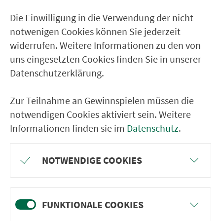
Wassermungenau Beerbachstr.
Die Einwilligung in die Verwendung der nicht
Wassermungenau Mitte
notwenigen Cookies können Sie jederzeit
Wernfels West
widerrufen. Weitere Informationen zu den von
uns eingesetzten Cookies finden Sie in unserer
Winkelhaid (b. Windsbach)
Datenschutzerklärung.
Untereschenbach (b. Windsbach)
Elpersdorf (b. Windsbach)
Zur Teilnahme an Gewinnspielen müssen die
Windsbach Spalter Str.
notwendigen Cookies aktiviert sein. Weitere
Informationen finden sie im
Datenschutz
.
Windsbach Gymnasium
NOTWENDIGE COOKIES
RÜCKFAHRT
Windsbach Volksschule
Windsbach Gymnasium
FUNKTIONALE COOKIES
Windsbach Bahnhof