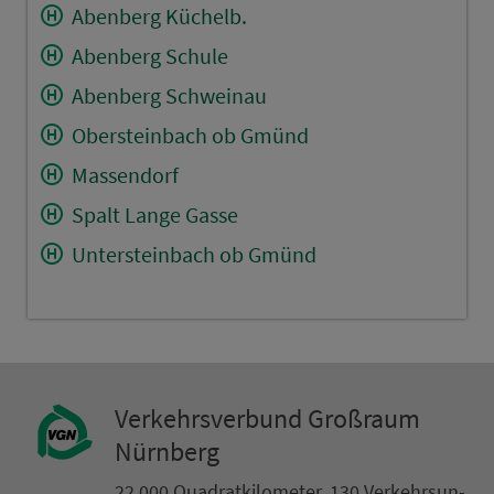
Abenberg Küchelb.
Abenberg Schule
Abenberg Schweinau
Obersteinbach ob Gmünd
Massendorf
Spalt Lange Gasse
Untersteinbach ob Gmünd
Ver­kehrs­ver­bund Groß­raum
Nürn­berg
22.000 Qua­drat­ki­lo­me­ter. 130 Ver­kehrs­un­