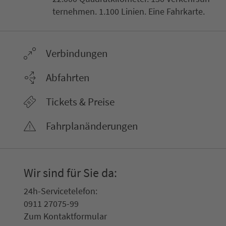
ter­neh­men. 1.100 Linien. Eine Fahr­kar­te.
Ver­bin­dungen
Abfahrten
Tickets & Preise
Fahr­plan­ände­rungen
Wir sind für Sie da:
24h-Ser­vice­te­le­fon:
0911 27075-99
Zum Kon­taktformular