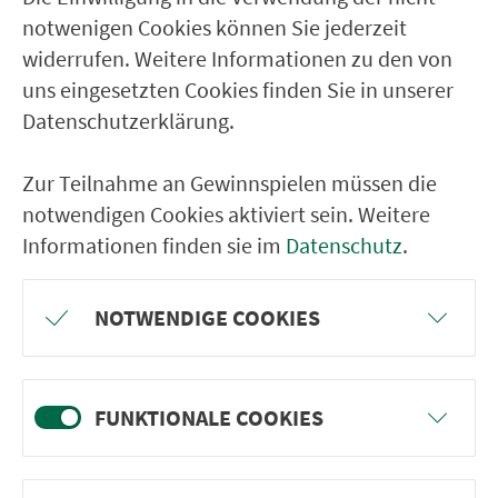
notwenigen Cookies können Sie jederzeit
Nürnberg Scharrerstr.
widerrufen. Weitere Informationen zu den von
Nürnberg Peterskirche
uns eingesetzten Cookies finden Sie in unserer
Nürnberg Harsdörfferplatz
Datenschutzerklärung.
Nürnberg Schweiggerstr.
Zur Teilnahme an Gewinnspielen müssen die
Nürnberg Scheurlstr.
notwendigen Cookies aktiviert sein. Weitere
Nürnberg Marientunnel
Informationen finden sie im
Datenschutz
.
RÜCKFAHRT
NOTWENDIGE COOKIES
Nürnberg Hbf
Nürnberg Marientunnel
FUNKTIONALE COOKIES
Nürnberg Scheurlstr.
Nürnberg Schweiggerstr.