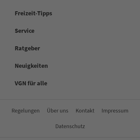
Frei­zeit-Tipps
Service
Rat­ge­ber
Neuigkeiten
VGN für alle
Re­ge­lungen
Über uns
Kon­takt
Impressum
Da­ten­schutz