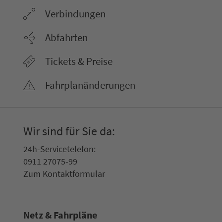
Ver­bin­dungen
Abfahrten
Tickets & Preise
Fahr­plan­ände­rungen
Wir sind für Sie da:
24h-Ser­vice­te­le­fon:
0911 27075-99
Zum Kon­taktformular
Netz & Fahrpläne