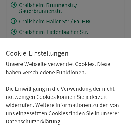
Crailsheim Brunnenstr./
Sauerbrunnenstr.
Crailsheim Haller Str./ Fa. HBC
Crailsheim Tiefenbacher Str.
Crailsheim St.-Martin-Str.
Cookie-Einstellungen
Crailsheim Roter Buck
Crailsheim Westring/ Mozartstr.
Unsere Webseite verwendet Cookies. Diese
haben verschiedene Funktionen.
Crailsheim Westring/ Silcherstr.
Crailsheim Hirtenw./ H.-Scholl-Allee
Die Einwilligung in die Verwendung der nicht
Crailsheim Hirtenw./ W.-Rose-Allee
notwenigen Cookies können Sie jederzeit
widerrufen. Weitere Informationen zu den von
RÜCKFAHRT
uns eingesetzten Cookies finden Sie in unserer
Datenschutzerklärung.
Crailsheim Hirtenw./ L-M-Gymn.