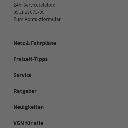
24h-Ser­vice­te­le­fon:
0911 27075-99
Zum Kon­taktformular
Netz & Fahrpläne
Frei­zeit-Tipps
Service
Rat­ge­ber
Neuigkeiten
VGN für alle