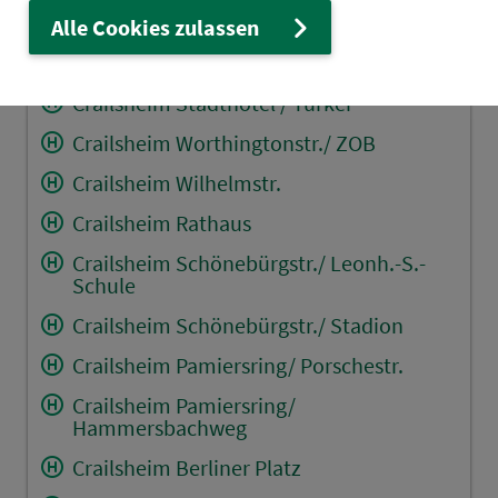
Crailsheim Voithstr./ Brunnenstr.
Alle Cookies zulassen
Crailsheim Fa. Voith/ Milchwerk
Crailsheim Stadthotel / Türkei
Crailsheim Worthingtonstr./ ZOB
Crailsheim Wilhelmstr.
Crailsheim Rathaus
Crailsheim Schönebürgstr./ Leonh.-S.-
Schule
Crailsheim Schönebürgstr./ Stadion
Crailsheim Pamiersring/ Porschestr.
Crailsheim Pamiersring/
Hammersbachweg
Crailsheim Berliner Platz