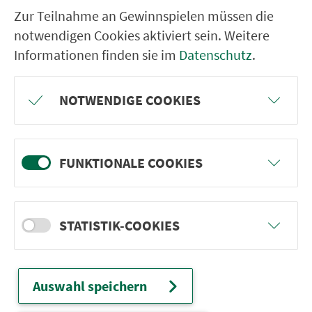
Crailsheim Hirtenw./ W.-Rose-Allee
Zur Teilnahme an Gewinnspielen müssen die
notwendigen Cookies aktiviert sein. Weitere
Crailsheim Hirtenw./ H.-Scholl-Allee
Informationen finden sie im
Datenschutz
.
Crailsheim Westring/ Silcherstr.
Crailsheim Westring/ Mozartstr.
NOTWENDIGE COOKIES
Crailsheim Roter Buck
Crailsheim Wolfgangstr./ Altenwohnh.
Crailsheim Tiefenbacher Str.
FUNKTIONALE COOKIES
Crailsheim Haller Str./ Fa. HBC
Crailsheim Brunnenstr./
STATISTIK-COOKIES
Sauerbrunnenstr.
Crailsheim Brunnenstr./ Dieselstr.
Crailsheim Eichendorff-Schule
Auswahl speichern
Crailsheim Breslauer Str.