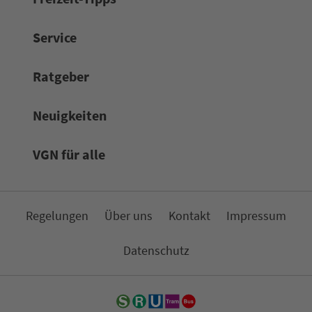
Service
Rat­ge­ber
Neuigkeiten
VGN für alle
Re­ge­lungen
Über uns
Kon­takt
Impressum
Da­ten­schutz