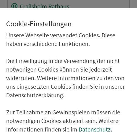
Crailsheim Rathaus
Crailsheim Schulzentrum
Cookie-Einstellungen
Crailsheim Blaufelder Str./ B 290
Unsere Webseite verwendet Cookies. Diese
Beuerlbach Alte Küferei
haben verschiedene Funktionen.
Satteldorf Bahnbrücke
Die Einwilligung in die Verwendung der nicht
Satteldorf Rathaus
notwenigen Cookies können Sie jederzeit
Ellrichshausen Ortsmitte
widerrufen. Weitere Informationen zu den von
Bronnholzheim Ort
uns eingesetzten Cookies finden Sie in unserer
Datenschutzerklärung.
RÜCKFAHRT
Zur Teilnahme an Gewinnspielen müssen die
Gröningen (SD) Alte Brauerei
notwendigen Cookies aktiviert sein. Weitere
Bronnholzheim Ort
Informationen finden sie im
Datenschutz
.