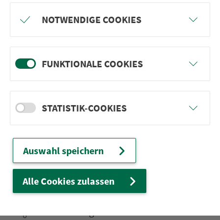
Ellrichshausen Ortsmitte
Satteldorf Rathaus
NOTWENDIGE COOKIES
Satteldorf Bahnbrücke
Beuerlbach Alte Küferei
FUNKTIONALE COOKIES
STATISTIK-COOKIES
Ver­kehrs­ver­bund Groß­raum
Nürn­berg
Auswahl speichern
22.000 Qua­drat­ki­lo­me­ter. 130 Ver­kehrs­un­
ter­neh­men. 1.100 Linien. Eine Fahr­kar­te.
Alle Cookies zulassen
Ver­bin­dungen