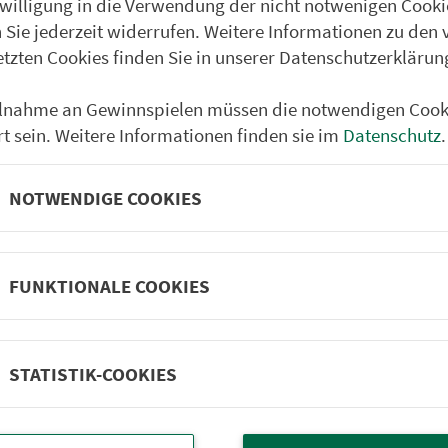
nwilligung in die Verwendung der nicht notwenigen Cooki
 Sie jederzeit widerrufen. Weitere Informationen zu den 
etzten Cookies finden Sie in unserer Datenschutzerklärun
ilnahme an Gewinnspielen müssen die notwendigen Cook
rt sein. Weitere Informationen finden sie im
Datenschutz
.
NOTWENDIGE COOKIES
FUNKTIONALE COOKIES
Partner im VGN
um Nürn­berg
ehrs­un­ter­neh­men. 1.100 Linien.
STATISTIK-COOKIES