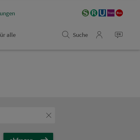
­rungen
ür alle
Suche
mein_VGN
abfragen