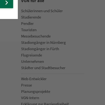
VGN für alle
Schülerinnen und Schüler
Stu­die­rende
Pendler
Touristen
Mes­se­be­suchende
Sta­di­on­gän­ger in Nürn­berg
Sta­di­on­gän­ger in Fürth
Flug­rei­sen­de
Un­ter­neh­men
Städter und Stadt­be­su­cher
Web-Entwickler
Presse
Pla­nungs­pro­jekte
VGN-Intern
Erklärung zur Bar­ri­e­re­frei­heit