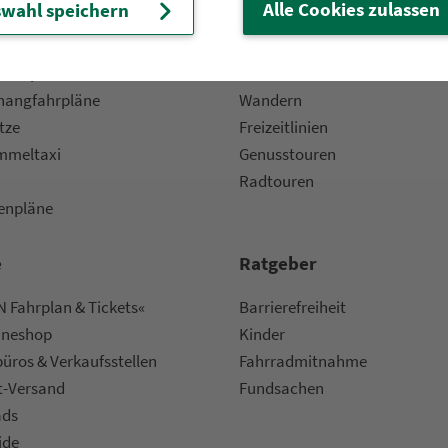
 Fahrpläne
Frei­zeit-Tipps
Alle Cookies zulassen
wahl speichern
ahr­plä­ne
Städtetouren
fahr­plä­ne
Bonusziele
ang­fahr­plä­ne
Wandern
etze
Frei­zeit­li­ni­en
m­mel­taxi
Genusstouren
Radtouren
nen­plä­ne
e
Rat­ge­ber
 Fahrplan & Tickets«
Bar­ri­e­re­frei­heit
ine­shop
Kinder
ü­ros & Ver­kaufs­stel­len
Fahr­rad­mit­nah­me
t-Versand
Fund­sachen
ads
ide