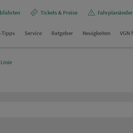
bfahrten
Tickets & Preise
Fahr­plan­ände
t-Tipps
Service
Rat­ge­ber
Neuigkeiten
VGN f
Linie