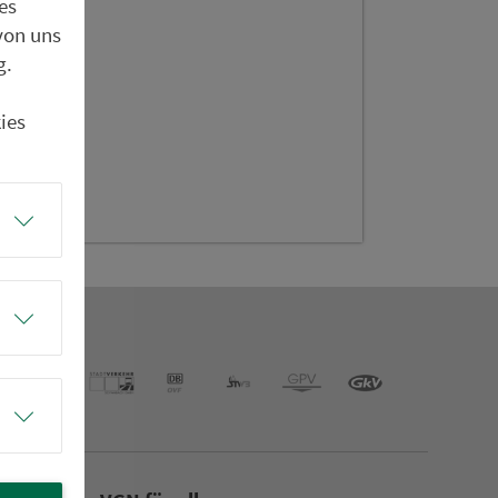
es
von uns
g.
ies