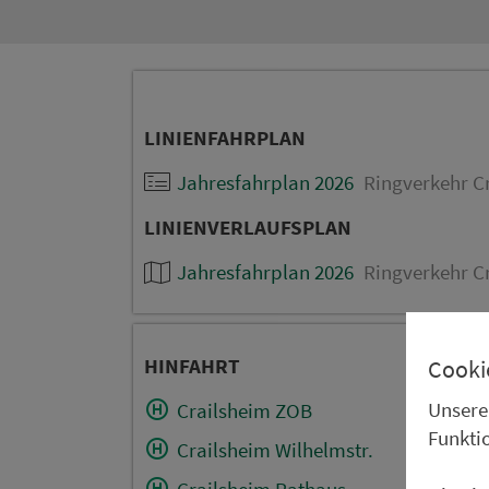
LINIENFAHRPLAN
Jahresfahrplan 2026
Ringverkehr Cr
LINIENVERLAUFSPLAN
Jahresfahrplan 2026
Ringverkehr Cr
HINFAHRT
Cooki
Unsere
Crailsheim ZOB
Funkti
Crailsheim Wilhelmstr.
Crailsheim Rathaus