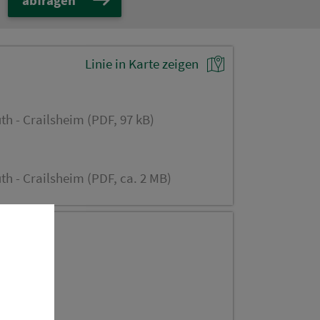
Linie in Karte zeigen
th - Crailsheim (PDF, 97 kB)
th - Crailsheim (PDF, ca. 2 MB)