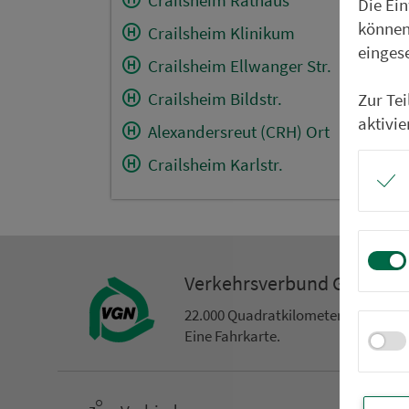
Die Ei
können
Crailsheim Klinikum
einges
Crailsheim Ellwanger Str.
Crailsheim Bildstr.
Zur Te
aktivie
Alexandersreut (CRH) Ort
Crailsheim Karlstr.
Ver­kehrs­ver­bund Groß­ra
22.000 Qua­drat­ki­lo­me­ter. 130 Ver­k
Eine Fahr­kar­te.