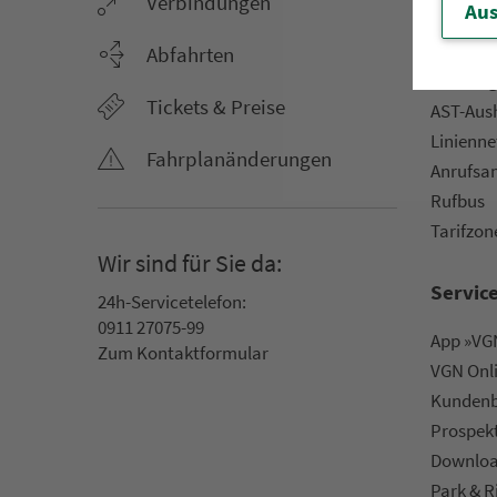
Ver­bin­dungen
Netz &
Aus
Li­ni­en­f
Abfahrten
Aus­hang­
Tickets & Preise
AST-Aus­h
Li­ni­en­n
Fahr­plan­ände­rungen
An­ruf­sa
Rufbus
Ta­rif­zo­
Wir sind für Sie da:
Servic
24h-Ser­vice­te­le­fon:
0911 27075-99
App »VGN
Zum Kon­taktformular
VGN On­l
Kun­den­b
Prospek
Downlo
Park & R