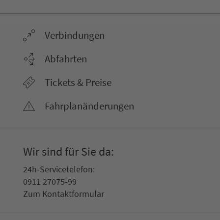
Ver­bin­dungen
Abfahrten
Tickets & Preise
Fahr­plan­ände­rungen
Wir sind für Sie da:
24h-Ser­vice­te­le­fon:
0911 27075-99
Zum Kon­taktformular