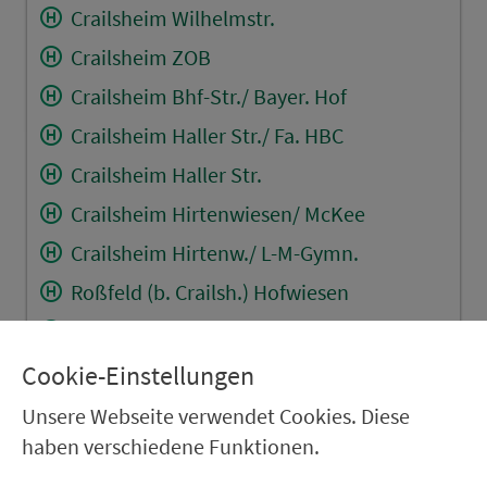
Crailsheim Wilhelmstr.
Crailsheim ZOB
Crailsheim Bhf-Str./ Bayer. Hof
Crailsheim Haller Str./ Fa. HBC
Crailsheim Haller Str.
Crailsheim Hirtenwiesen/ McKee
Crailsheim Hirtenw./ L-M-Gymn.
Roßfeld (b. Crailsh.) Hofwiesen
Roßfeld (b. Crailsh.) Haller Str.
Maulach Abzw. von L 2218
Cookie-Einstellungen
Heinkenbusch Abzw. von L 2218
Unsere Webseite verwendet Cookies. Diese
haben verschiedene Funktionen.
RÜCKFAHRT