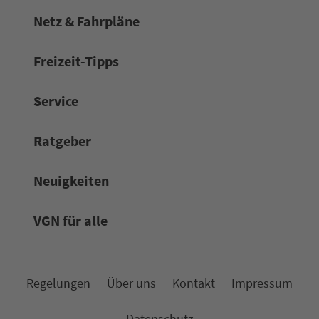
Netz & Fahrpläne
Frei­zeit-Tipps
Service
Rat­ge­ber
Neuigkeiten
VGN für alle
Re­ge­lungen
Über uns
Kon­takt
Impressum
Da­ten­schutz