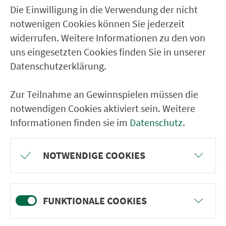
Die Einwilligung in die Verwendung der nicht
Saurach Abzw. von L 2218
notwenigen Cookies können Sie jederzeit
Heinkenbusch Abzw. von L 2218
widerrufen. Weitere Informationen zu den von
uns eingesetzten Cookies finden Sie in unserer
Maulach Abzw. von L 2218
Datenschutzerklärung.
Roßfeld (b. Crailsh.) Ortsmitte
Roßfeld (b. Crailsh.) Haller Str.
Zur Teilnahme an Gewinnspielen müssen die
Maulach Ort
notwendigen Cookies aktiviert sein. Weitere
Informationen finden sie im
Datenschutz
.
Roßfeld (b. Crailsh.) Reußenbergstr.
Roßfeld (b. Crailsh.) Hofwiesen
NOTWENDIGE COOKIES
Crailsheim Hirtenw./ L-M-Gymn.
Crailsheim Hirtenwiesen/ McKee
Crailsheim Hirtenw./ H.-Scholl-Allee
FUNKTIONALE COOKIES
Crailsheim Haller Str.