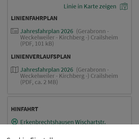
Linie in Karte zeigen
LINIENFAHRPLAN
Jahresfahrplan 2026
(Gerabronn -
Weckelweiler - Kirchberg -) Crailsheim
(PDF, 101 kB)
LINIENVERLAUFSPLAN
Jahresfahrplan 2026
(Gerabronn -
Weckelweiler - Kirchberg -) Crailsheim
(PDF, ca. 2 MB)
HINFAHRT
Erkenbrechtshausen Wischartstr.
Tiefenbach (b. Crailsh.) Kirche