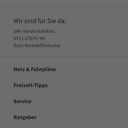
Wir sind für Sie da:
24h-Ser­vice­te­le­fon:
0911 27075-99
Zum Kon­taktformular
Netz & Fahrpläne
Frei­zeit-Tipps
Service
Rat­ge­ber