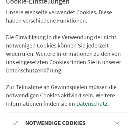
Cookie-Einstellungen
Tiefenbach (b. Crailsh.) Post
Unsere Webseite verwendet Cookies. Diese
Crailsheim Schlachthof
haben verschiedene Funktionen.
Crailsheim Tiefenbacher Str.
Crailsheim Bhf-Str./ Bayer. Hof
Die Einwilligung in die Verwendung der nicht
notwenigen Cookies können Sie jederzeit
widerrufen. Weitere Informationen zu den von
RÜCKFAHRT
uns eingesetzten Cookies finden Sie in unserer
Crailsheim ZOB
Datenschutzerklärung.
Crailsheim Bhf-Str./ Bayer. Hof
Zur Teilnahme an Gewinnspielen müssen die
Crailsheim Tiefenbacher Str.
notwendigen Cookies aktiviert sein. Weitere
Crailsheim Schlachthof
Informationen finden sie im
Datenschutz
.
Tiefenbach (b. Crailsh.) Post
Tiefenbach (b. Crailsh.) Kirche
NOTWENDIGE COOKIES