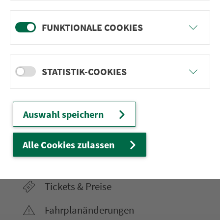
FUNKTIONALE COOKIES
Ver­kehrs­ver­bund Groß­raum
Nürn­berg
STATISTIK-COOKIES
22.000 Qua­drat­ki­lo­me­ter. 130 Ver­kehrs­un­
ter­neh­men. 1.100 Linien. Eine Fahr­kar­te.
Auswahl speichern
Ver­bin­dungen
Alle Cookies zulassen
Abfahrten
Tickets & Preise
Fahr­plan­ände­rungen