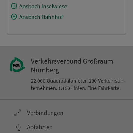
Ansbach Inselwiese
Ansbach Bahnhof
Ver­kehrs­ver­bund Groß­raum
Nürn­berg
22.000 Qua­drat­ki­lo­me­ter. 130 Ver­kehrs­un­
ter­neh­men. 1.100 Linien. Eine Fahr­kar­te.
Ver­bin­dungen
Abfahrten