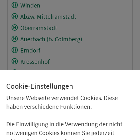
Winden
Abzw. Mittelramstadt
Oberramstadt
Auerbach (b. Colmberg)
Erndorf
Kressenhof
Abzw. Bauzenweiler
Abzw. Meuchlein
Cookie-Einstellungen
Unsere Webseite verwendet Cookies. Diese
RÜCKFAHRT
haben verschiedene Funktionen.
Leutershausen Schulhaus
Die Einwilligung in die Verwendung der nicht
Wiedersbach Ortsmitte
notwenigen Cookies können Sie jederzeit
Hannenbach