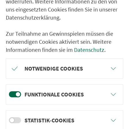
widerrufen. Weitere Informationen zu den von
Straßenwirtshaus
uns eingesetzten Cookies finden Sie in unserer
Datenschutzerklärung.
Lengenfeld/Leutersh. Ortsmitte
Abzw. Hohenmühle (b.Leutersh.)
Zur Teilnahme an Gewinnspielen müssen die
Neunkirchen/Leutersh. Siedlung
notwendigen Cookies aktiviert sein. Weitere
Informationen finden sie im
Datenschutz
.
Neunkirchen/Leutersh Ortsmitte
Tiefenthal (b. Leutershausen)
NOTWENDIGE COOKIES
Hinterholz
Oberramstadt
Mittelramstadt Ortsmitte
FUNKTIONALE COOKIES
Auerbach (b. Colmberg)
Abzw. Meuchlein
STATISTIK-COOKIES
Colmberg Rathaus