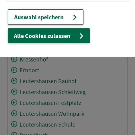
Abzw. Mittelramstadt
Winden
Auswahl speichern
Rammersdorf (Leutersh) Schloß
Alle Cookies zulassen
Abzw. Bauzenweiler
Abzw. Kressenhof
Kressenhof
Erndorf
Leutershausen Bauhof
Leutershausen Schleifweg
Leutershausen Festplatz
Leutershausen Wohnpark
Leutershausen Schule