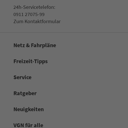
24h-Ser­vice­te­le­fon:
0911 27075-99
Zum Kon­taktformular
Netz & Fahrpläne
Frei­zeit-Tipps
Service
Rat­ge­ber
Neuigkeiten
VGN für alle