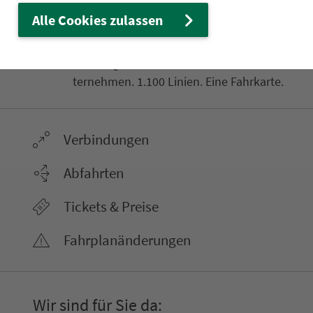
Ver­kehrs­ver­bund Groß­raum
Alle Cookies zulassen
Nürn­berg
22.000 Qua­drat­ki­lo­me­ter. 130 Ver­kehrs­un­
ter­neh­men. 1.100 Linien. Eine Fahr­kar­te.
Ver­bin­dungen
Abfahrten
Tickets & Preise
Fahr­plan­ände­rungen
Wir sind für Sie da: