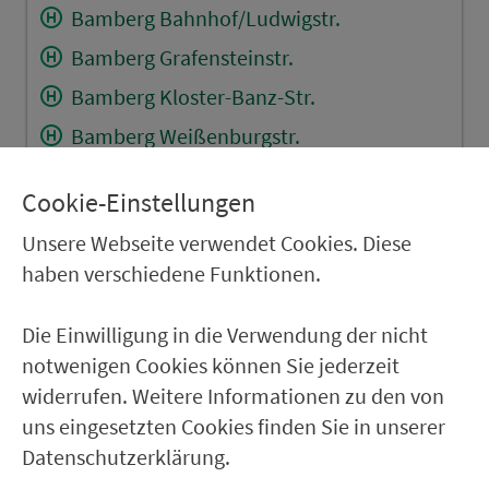
Bamberg Bahnhof/Ludwigstr.
Bamberg Grafensteinstr.
Bamberg Kloster-Banz-Str.
Bamberg Weißenburgstr.
Bamberg Kantstr.
Cookie-Einstellungen
Bamberg Kirschäckerstr.
Unsere Webseite verwendet Cookies. Diese
Bamberg Feldkirchenstr.
haben verschiedene Funktionen.
Bamberg Gundelsheimer Str.
Bamberg P+R Kronacher Str.
Die Einwilligung in die Verwendung der nicht
notwenigen Cookies können Sie jederzeit
Bamberg Breitenau
widerrufen. Weitere Informationen zu den von
Bamberg Seehofstr.
uns eingesetzten Cookies finden Sie in unserer
Bamberg Gartenstadt Schule
Datenschutzerklärung.