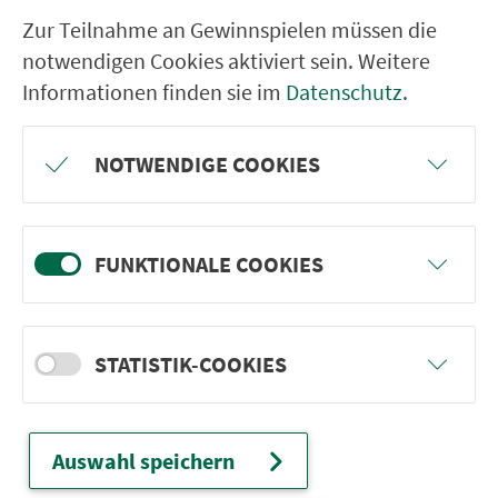
Bamberg Kunigundenkirche
Zur Teilnahme an Gewinnspielen müssen die
Bamberg Hauptsmoorstr. (BPOL)
notwendigen Cookies aktiviert sein. Weitere
Bamberg Ferdinand-Tietz-Str.
Informationen finden sie im
Datenschutz
.
Bamberg Bambados
Bamberg Adam-Krafft-Str.
NOTWENDIGE COOKIES
Bamberg Wörthstr.
Bamberg Pödeldorfer Str.
FUNKTIONALE COOKIES
Bamberg Neuerbstr.
Bamberg Katharinenstr.
Bamberg Bahnhof/Brennerstr.
STATISTIK-COOKIES
Auswahl speichern