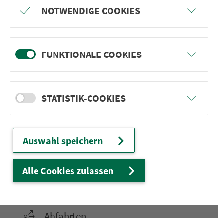
Nürnberg Wetzendorf West
NOTWENDIGE COOKIES
Nürnberg Wetzendorf Ost
Nürnberg Dortmunder Str.
FUNKTIONALE COOKIES
STATISTIK-COOKIES
Ver­kehrs­ver­bund Groß­raum
Nürn­berg
22.000 Qua­drat­ki­lo­me­ter. 130 Ver­kehrs­un­
Auswahl speichern
ter­neh­men. 1.100 Linien. Eine Fahr­kar­te.
Alle Cookies zulassen
Ver­bin­dungen
Abfahrten