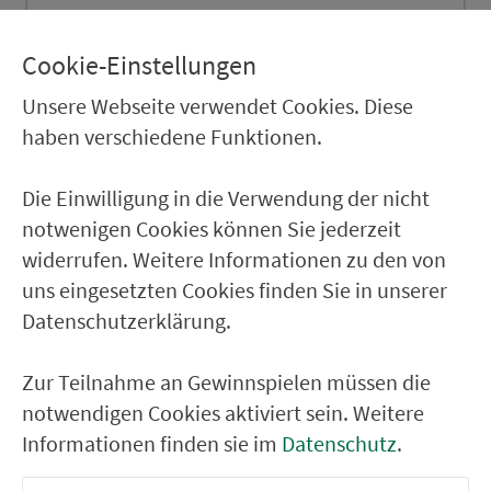
Nürnberg Dortmunder Str.
Nürnberg Wetzendorf Ost
Cookie-Einstellungen
Nürnberg Wetzendorf West
Unsere Webseite verwendet Cookies. Diese
haben verschiedene Funktionen.
Nürnberg Berufsförderungswerk
Nürnberg Kieler Str.
Die Einwilligung in die Verwendung der nicht
Nürnberg Waldemar-Klink-Str.
notwenigen Cookies können Sie jederzeit
widerrufen. Weitere Informationen zu den von
RÜCKFAHRT
uns eingesetzten Cookies finden Sie in unserer
Datenschutzerklärung.
Nürnberg Forchheimer Str.
Nürnberg Waldemar-Klink-Str.
Zur Teilnahme an Gewinnspielen müssen die
Nürnberg Kieler Str.
notwendigen Cookies aktiviert sein. Weitere
Informationen finden sie im
Datenschutz
.
Nürnberg Berufsförderungswerk