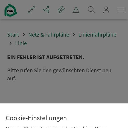
Navigation überspringen
mein_VGN
Start
Netz & Fahrpläne
Linienfahrpläne
Linie
EIN FEHLER IST AUFGETRETEN.
Bitte rufen Sie den gewünschten Dienst neu
auf.
Cookie-Einstellungen