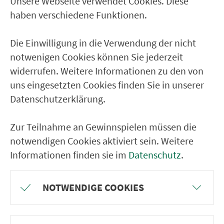
Unsere Webseite verwendet Cookies. Diese
Ver­kehrs­ver­bund Groß­raum
haben verschiedene Funktionen.
Nürn­berg
Die Einwilligung in die Verwendung der nicht
22.000 Qua­drat­ki­lo­me­ter. 130 Ver­kehrs­un­
notwenigen Cookies können Sie jederzeit
ter­neh­men. 1.100 Linien. Eine Fahr­kar­te.
widerrufen. Weitere Informationen zu den von
uns eingesetzten Cookies finden Sie in unserer
Datenschutzerklärung.
Ver­bin­dungen
Abfahrten
Zur Teilnahme an Gewinnspielen müssen die
notwendigen Cookies aktiviert sein. Weitere
Tickets & Preise
Informationen finden sie im
Datenschutz
.
Fahr­plan­ände­rungen
NOTWENDIGE COOKIES
Wir sind für Sie da: