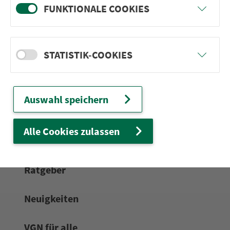
FUNKTIONALE COOKIES
24h-Ser­vice­te­le­fon:
0911 27075-99
Zum Kon­taktformular
STATISTIK-COOKIES
Netz & Fahrpläne
Auswahl speichern
Frei­zeit-Tipps
Alle Cookies zulassen
Service
Rat­ge­ber
Neuigkeiten
VGN für alle