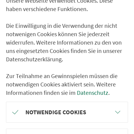
Unsere Webseite verwendet Cookies. Diese
Ver­kehrs­ver­bund Groß­raum
haben verschiedene Funktionen.
Nürn­berg
Die Einwilligung in die Verwendung der nicht
22.000 Qua­drat­ki­lo­me­ter. 130 Ver­kehrs­un­
notwenigen Cookies können Sie jederzeit
ter­neh­men. 1.100 Linien. Eine Fahr­kar­te.
widerrufen. Weitere Informationen zu den von
uns eingesetzten Cookies finden Sie in unserer
Datenschutzerklärung.
Ver­bin­dungen
Abfahrten
Zur Teilnahme an Gewinnspielen müssen die
notwendigen Cookies aktiviert sein. Weitere
Tickets & Preise
Informationen finden sie im
Datenschutz
.
Fahr­plan­ände­rungen
NOTWENDIGE COOKIES
Wir sind für Sie da: