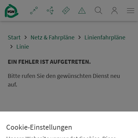
Navigation überspringen
mein_VGN
Start
Netz & Fahrpläne
Linienfahrpläne
Linie
EIN FEHLER IST AUFGETRETEN.
Bitte rufen Sie den gewünschten Dienst neu
auf.
Cookie-Einstellungen