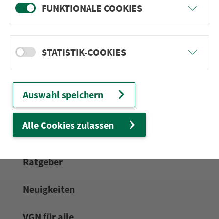
FUNKTIONALE COOKIES
24h-Ser­vice­te­le­fon:
0911 27075-99
Zum Kon­taktformular
STATISTIK-COOKIES
Netz & Fahrpläne
Auswahl speichern
Frei­zeit-Tipps
Alle Cookies zulassen
Service
Rat­ge­ber
Neuigkeiten
VGN für alle