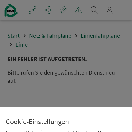
Navigation überspringen
mein_VGN
Start
Netz & Fahrpläne
Linienfahrpläne
Linie
EIN FEHLER IST AUFGETRETEN.
Bitte rufen Sie den gewünschten Dienst neu
auf.
Cookie-Einstellungen