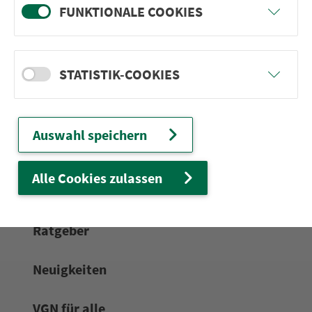
FUNKTIONALE COOKIES
24h-Ser­vice­te­le­fon:
0911 27075-99
Zum Kon­taktformular
STATISTIK-COOKIES
Netz & Fahrpläne
Auswahl speichern
Frei­zeit-Tipps
Alle Cookies zulassen
Service
Rat­ge­ber
Neuigkeiten
VGN für alle