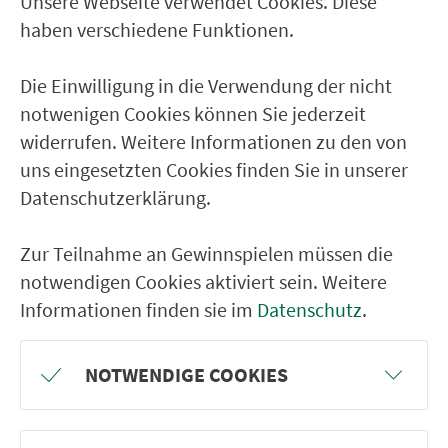
Unsere Webseite verwendet Cookies. Diese
Ver­kehrs­ver­bund Groß­raum
haben verschiedene Funktionen.
Nürn­berg
Die Einwilligung in die Verwendung der nicht
22.000 Qua­drat­ki­lo­me­ter. 130 Ver­kehrs­un­
notwenigen Cookies können Sie jederzeit
ter­neh­men. 1.100 Linien. Eine Fahr­kar­te.
widerrufen. Weitere Informationen zu den von
uns eingesetzten Cookies finden Sie in unserer
Datenschutzerklärung.
Ver­bin­dungen
Abfahrten
Zur Teilnahme an Gewinnspielen müssen die
notwendigen Cookies aktiviert sein. Weitere
Tickets & Preise
Informationen finden sie im
Datenschutz
.
Fahr­plan­ände­rungen
NOTWENDIGE COOKIES
Wir sind für Sie da: