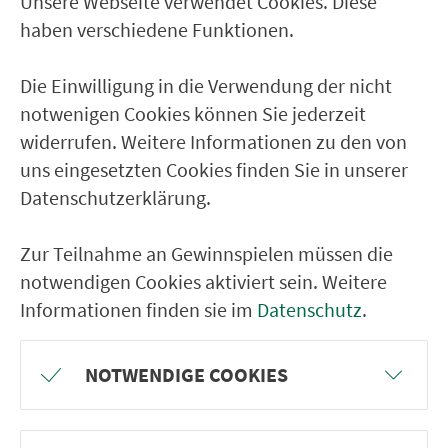
Unsere Webseite verwendet Cookies. Diese
Ver­kehrs­ver­bund Groß­raum
haben verschiedene Funktionen.
Nürn­berg
Die Einwilligung in die Verwendung der nicht
22.000 Qua­drat­ki­lo­me­ter. 130 Ver­kehrs­un­
notwenigen Cookies können Sie jederzeit
ter­neh­men. 1.100 Linien. Eine Fahr­kar­te.
widerrufen. Weitere Informationen zu den von
uns eingesetzten Cookies finden Sie in unserer
Datenschutzerklärung.
Ver­bin­dungen
Abfahrten
Zur Teilnahme an Gewinnspielen müssen die
notwendigen Cookies aktiviert sein. Weitere
Tickets & Preise
Informationen finden sie im
Datenschutz
.
Fahr­plan­ände­rungen
NOTWENDIGE COOKIES
Wir sind für Sie da: