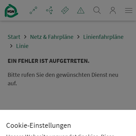
Navigation überspringen
mein_VGN
Start
Netz & Fahrpläne
Linienfahrpläne
Linie
EIN FEHLER IST AUFGETRETEN.
Bitte rufen Sie den gewünschten Dienst neu
auf.
Cookie-Einstellungen