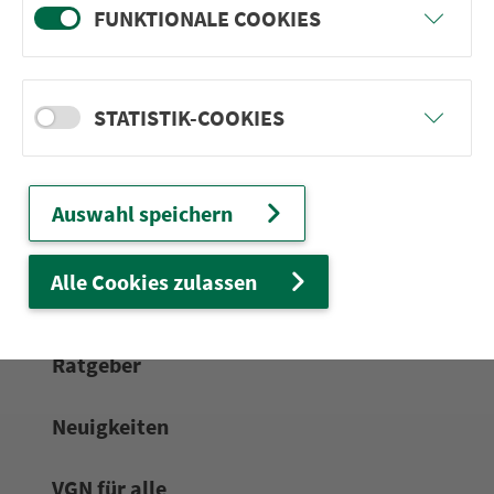
FUNKTIONALE COOKIES
24h-Ser­vice­te­le­fon:
0911 27075-99
Zum Kon­taktformular
STATISTIK-COOKIES
Netz & Fahrpläne
Auswahl speichern
Frei­zeit-Tipps
Alle Cookies zulassen
Service
Rat­ge­ber
Neuigkeiten
VGN für alle