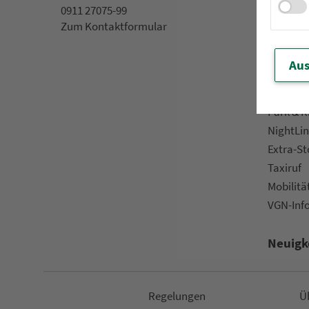
0911 27075-99
App »VGN
Zum Kon­taktformular
VGN On­l
Kun­den­b
Aus
Prospek
Downlo
Park & R
NightLin
Extra-S
Taxiruf
Mo­bi­li­tä
VGN-Inf
Neuigk
Re­ge­lungen
Ü