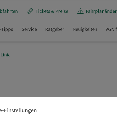
bfahrten
Tickets & Preise
Fahr­plan­ände
t-Tipps
Service
Rat­ge­ber
Neuigkeiten
VGN f
Linie
e-Einstellungen