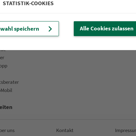
STATISTIK-COOKIES
 Fahrplan & Tickets«
Bar­ri­e­re­frei­heit
ine­shop
Kinder
ü­ros & Ver­kaufs­stel­len
Fahr­rad­mit­nah­me
Alle Cookies zulassen
wahl speichern
t-Versand
Fund­sachen
ads
ide
er
topp
ts­be­ra­ter
oMobil
eiten
ber uns
Kon­takt
Impressu