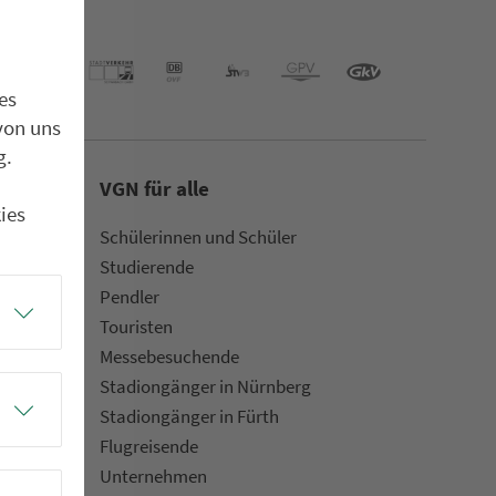
es
von uns
g.
VGN für alle
ies
Schülerinnen und Schüler
Stu­die­rende
Pendler
Touristen
Mes­se­be­suchende
Sta­di­on­gän­ger in Nürn­berg
Sta­di­on­gän­ger in Fürth
Flug­rei­sen­de
Un­ter­neh­men