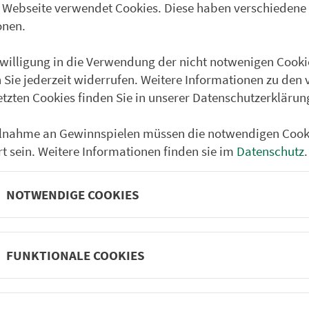
 Webseite verwendet Cookies. Diese haben verschiedene
Partner im VGN
um Nürn­berg
onen.
ehrs­un­ter­neh­men. 1.100 Linien.
nwilligung in die Verwendung der nicht notwenigen Cooki
 Sie jederzeit widerrufen. Weitere Informationen zu den 
etzten Cookies finden Sie in unserer Datenschutzerklärun
 Fahrpläne
Frei­zeit-Tipps
ilnahme an Gewinnspielen müssen die notwendigen Cook
ahr­plä­ne
Städtetouren
rt sein. Weitere Informationen finden sie im
Datenschutz
.
fahr­plä­ne
Bonusziele
ang­fahr­plä­ne
Wandern
NOTWENDIGE COOKIES
etze
Frei­zeit­li­ni­en
m­mel­taxi
Genusstouren
Radtouren
FUNKTIONALE COOKIES
nen­plä­ne
e
Rat­ge­ber