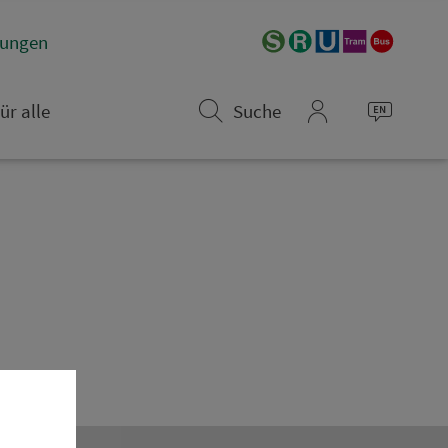
­rungen
ür alle
Suche
mein_VGN