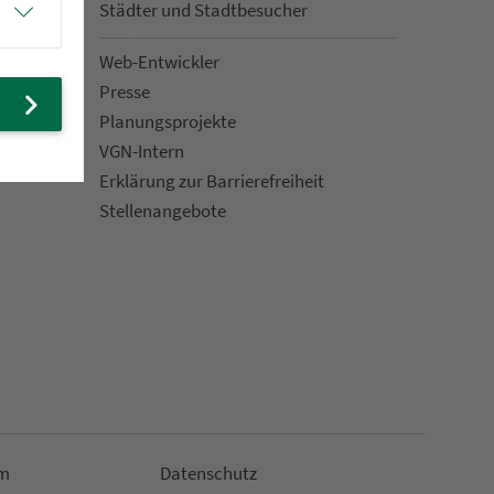
Städter und Stadt­be­su­cher
Web-Entwickler
Presse
Pla­nungs­pro­jekte
VGN-Intern
Erklärung zur Bar­ri­e­re­frei­heit
Stellenan­ge­bote
m
Da­ten­schutz