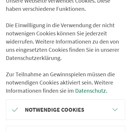
Unsere Webseite verwendet Cookies. Diese
Ver­kehrs­ver­bund Groß­raum
haben verschiedene Funktionen.
Nürn­berg
Die Einwilligung in die Verwendung der nicht
22.000 Qua­drat­ki­lo­me­ter. 130 Ver­kehrs­un­
notwenigen Cookies können Sie jederzeit
ter­neh­men. 1.100 Linien. Eine Fahr­kar­te.
widerrufen. Weitere Informationen zu den von
uns eingesetzten Cookies finden Sie in unserer
Datenschutzerklärung.
Ver­bin­dungen
Abfahrten
Zur Teilnahme an Gewinnspielen müssen die
notwendigen Cookies aktiviert sein. Weitere
Tickets & Preise
Informationen finden sie im
Datenschutz
.
Fahr­plan­ände­rungen
NOTWENDIGE COOKIES
Wir sind für Sie da: