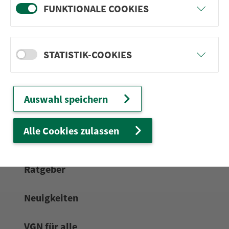
FUNKTIONALE COOKIES
24h-Ser­vice­te­le­fon:
0911 27075-99
Zum Kon­taktformular
STATISTIK-COOKIES
Netz & Fahrpläne
Auswahl speichern
Frei­zeit-Tipps
Alle Cookies zulassen
Service
Rat­ge­ber
Neuigkeiten
VGN für alle