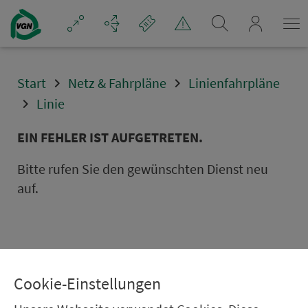
Navigation überspringen
mein_VGN
Start
Netz & Fahrpläne
Linienfahrpläne
Linie
EIN FEHLER IST AUFGETRETEN.
Bitte rufen Sie den gewünschten Dienst neu
auf.
Cookie-Einstellungen