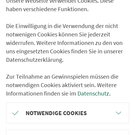
Unsere Webseite verwendet Cookies. Diese
Ver­kehrs­ver­bund Groß­raum
haben verschiedene Funktionen.
Nürn­berg
Die Einwilligung in die Verwendung der nicht
22.000 Qua­drat­ki­lo­me­ter. 130 Ver­kehrs­un­
notwenigen Cookies können Sie jederzeit
ter­neh­men. 1.100 Linien. Eine Fahr­kar­te.
widerrufen. Weitere Informationen zu den von
uns eingesetzten Cookies finden Sie in unserer
Datenschutzerklärung.
Ver­bin­dungen
Abfahrten
Zur Teilnahme an Gewinnspielen müssen die
notwendigen Cookies aktiviert sein. Weitere
Tickets & Preise
Informationen finden sie im
Datenschutz
.
Fahr­plan­ände­rungen
NOTWENDIGE COOKIES
Wir sind für Sie da: