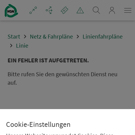
Navigation überspringen
mein_VGN
Start
Netz & Fahrpläne
Linienfahrpläne
Linie
EIN FEHLER IST AUFGETRETEN.
Bitte rufen Sie den gewünschten Dienst neu
auf.
Cookie-Einstellungen