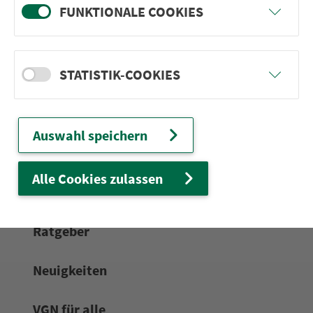
FUNKTIONALE COOKIES
24h-Ser­vice­te­le­fon:
0911 27075-99
Zum Kon­taktformular
STATISTIK-COOKIES
Netz & Fahrpläne
Auswahl speichern
Frei­zeit-Tipps
Alle Cookies zulassen
Service
Rat­ge­ber
Neuigkeiten
VGN für alle