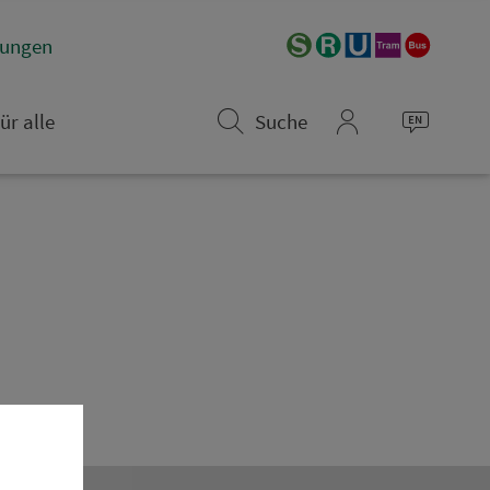
­rungen
ür alle
Suche
mein_VGN