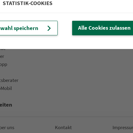
STATISTIK-COOKIES
 Fahrplan & Tickets«
Bar­ri­e­re­frei­heit
ine­shop
Kinder
ü­ros & Ver­kaufs­stel­len
Fahr­rad­mit­nah­me
Alle Cookies zulassen
wahl speichern
t-Versand
Fund­sachen
ads
ide
er
topp
ts­be­ra­ter
oMobil
eiten
ber uns
Kon­takt
Impressu