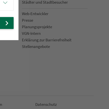
Städter und Stadt­be­su­cher
Web-Entwickler
Presse
Pla­nungs­pro­jekte
VGN-Intern
Erklärung zur Bar­ri­e­re­frei­heit
Stellenan­ge­bote
m
Da­ten­schutz