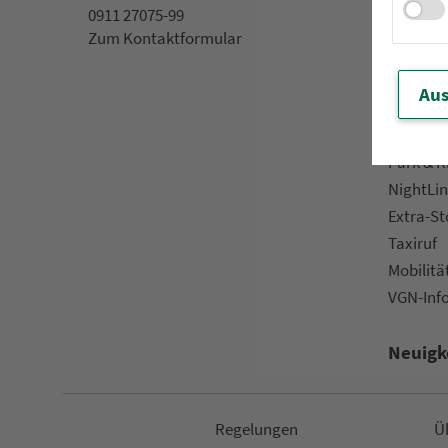
0911 27075-99
App »VGN
Zum Kon­taktformular
VGN On­l
Kun­den­b
Aus
Prospek
Downlo
Park & R
NightLin
Extra-S
Taxiruf
Mo­bi­li­tä
VGN-Inf
Neuigk
Re­ge­lungen
Ü