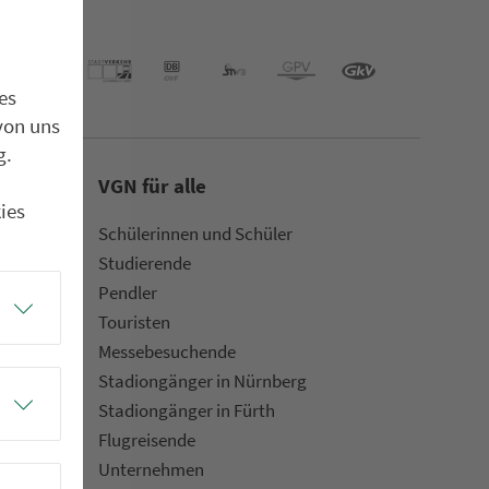
es
von uns
g.
VGN für alle
ies
Schülerinnen und Schüler
Stu­die­rende
Pendler
Touristen
Mes­se­be­suchende
Sta­di­on­gän­ger in Nürn­berg
Sta­di­on­gän­ger in Fürth
Flug­rei­sen­de
Un­ter­neh­men