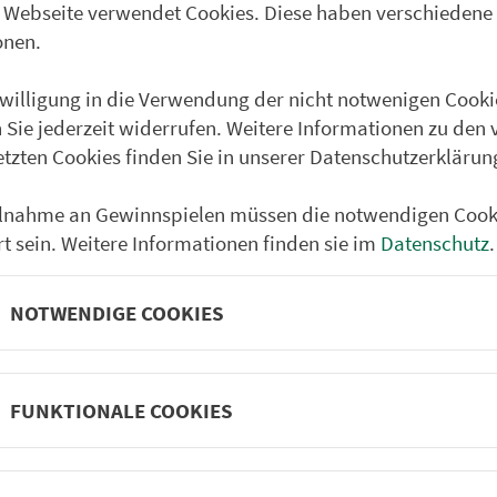
 Webseite verwendet Cookies. Diese haben verschiedene
Partner im VGN
um Nürn­berg
onen.
ehrs­un­ter­neh­men. 1.100 Linien.
nwilligung in die Verwendung der nicht notwenigen Cooki
 Sie jederzeit widerrufen. Weitere Informationen zu den 
etzten Cookies finden Sie in unserer Datenschutzerklärun
 Fahrpläne
Frei­zeit-Tipps
ilnahme an Gewinnspielen müssen die notwendigen Cook
ahr­plä­ne
Städtetouren
rt sein. Weitere Informationen finden sie im
Datenschutz
.
fahr­plä­ne
Bonusziele
ang­fahr­plä­ne
Wandern
NOTWENDIGE COOKIES
etze
Frei­zeit­li­ni­en
m­mel­taxi
Genusstouren
Radtouren
FUNKTIONALE COOKIES
nen­plä­ne
e
Rat­ge­ber