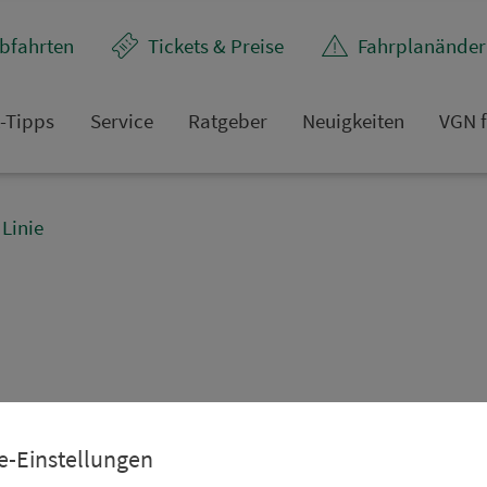
bfahrten
Tickets & Preise
Fahr­plan­ände
t-Tipps
Service
Rat­ge­ber
Neuigkeiten
VGN f
Linie
e-Einstellungen