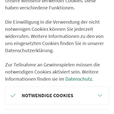
Unsere Webseite verwendet Cookies. Diese
Ver­kehrs­ver­bund Groß­raum
haben verschiedene Funktionen.
Nürn­berg
Die Einwilligung in die Verwendung der nicht
22.000 Qua­drat­ki­lo­me­ter. 130 Ver­kehrs­un­
notwenigen Cookies können Sie jederzeit
ter­neh­men. 1.100 Linien. Eine Fahr­kar­te.
widerrufen. Weitere Informationen zu den von
uns eingesetzten Cookies finden Sie in unserer
Datenschutzerklärung.
Ver­bin­dungen
Abfahrten
Zur Teilnahme an Gewinnspielen müssen die
notwendigen Cookies aktiviert sein. Weitere
Tickets & Preise
Informationen finden sie im
Datenschutz
.
Fahr­plan­ände­rungen
NOTWENDIGE COOKIES
Wir sind für Sie da: