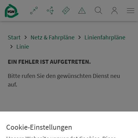
Navigation überspringen
mein_VGN
Start
Netz & Fahrpläne
Linienfahrpläne
Linie
EIN FEHLER IST AUFGETRETEN.
Bitte rufen Sie den gewünschten Dienst neu
auf.
Cookie-Einstellungen