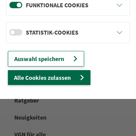
FUNKTIONALE COOKIES
24h-Ser­vice­te­le­fon:
0911 27075-99
Zum Kon­taktformular
STATISTIK-COOKIES
Netz & Fahrpläne
Auswahl speichern
Frei­zeit-Tipps
Alle Cookies zulassen
Service
Rat­ge­ber
Neuigkeiten
VGN für alle