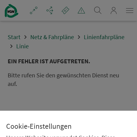
Navigation überspringen
mein_VGN
Start
Netz & Fahrpläne
Linienfahrpläne
Linie
EIN FEHLER IST AUFGETRETEN.
Bitte rufen Sie den gewünschten Dienst neu
auf.
Cookie-Einstellungen