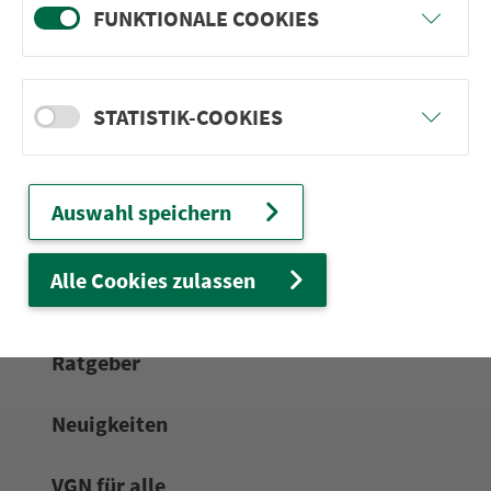
FUNKTIONALE COOKIES
24h-Ser­vice­te­le­fon:
0911 27075-99
Zum Kon­taktformular
STATISTIK-COOKIES
Netz & Fahrpläne
Auswahl speichern
Frei­zeit-Tipps
Alle Cookies zulassen
Service
Rat­ge­ber
Neuigkeiten
VGN für alle