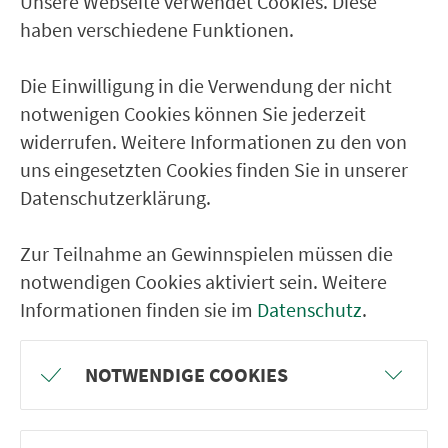
Unsere Webseite verwendet Cookies. Diese
Ver­kehrs­ver­bund Groß­raum
haben verschiedene Funktionen.
Nürn­berg
Die Einwilligung in die Verwendung der nicht
22.000 Qua­drat­ki­lo­me­ter. 130 Ver­kehrs­un­
notwenigen Cookies können Sie jederzeit
ter­neh­men. 1.100 Linien. Eine Fahr­kar­te.
widerrufen. Weitere Informationen zu den von
uns eingesetzten Cookies finden Sie in unserer
Datenschutzerklärung.
Ver­bin­dungen
Abfahrten
Zur Teilnahme an Gewinnspielen müssen die
notwendigen Cookies aktiviert sein. Weitere
Tickets & Preise
Informationen finden sie im
Datenschutz
.
Fahr­plan­ände­rungen
NOTWENDIGE COOKIES
Wir sind für Sie da: