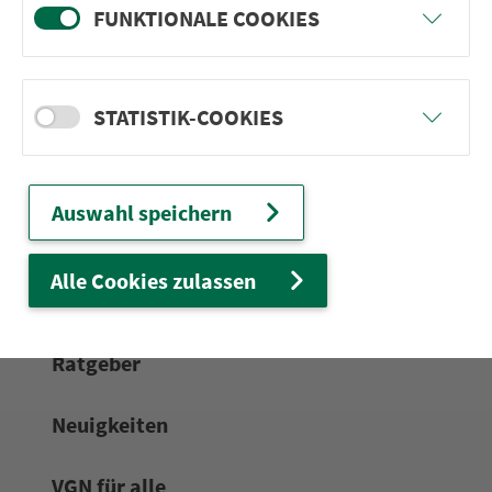
FUNKTIONALE COOKIES
24h-Ser­vice­te­le­fon:
0911 27075-99
Zum Kon­taktformular
STATISTIK-COOKIES
Netz & Fahrpläne
Auswahl speichern
Frei­zeit-Tipps
Alle Cookies zulassen
Service
Rat­ge­ber
Neuigkeiten
VGN für alle