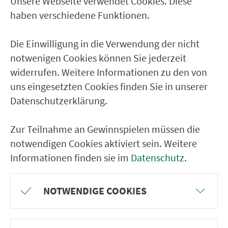
Unsere Webseite verwendet Cookies. Diese
Ver­kehrs­ver­bund Groß­raum
haben verschiedene Funktionen.
Nürn­berg
Die Einwilligung in die Verwendung der nicht
22.000 Qua­drat­ki­lo­me­ter. 130 Ver­kehrs­un­
notwenigen Cookies können Sie jederzeit
ter­neh­men. 1.100 Linien. Eine Fahr­kar­te.
widerrufen. Weitere Informationen zu den von
uns eingesetzten Cookies finden Sie in unserer
Datenschutzerklärung.
Ver­bin­dungen
Abfahrten
Zur Teilnahme an Gewinnspielen müssen die
notwendigen Cookies aktiviert sein. Weitere
Tickets & Preise
Informationen finden sie im
Datenschutz
.
Fahr­plan­ände­rungen
NOTWENDIGE COOKIES
Wir sind für Sie da: