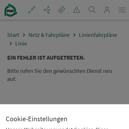
Navigation überspringen
mein_VGN
Start
Netz & Fahrpläne
Linienfahrpläne
Linie
EIN FEHLER IST AUFGETRETEN.
Bitte rufen Sie den gewünschten Dienst neu
auf.
Cookie-Einstellungen