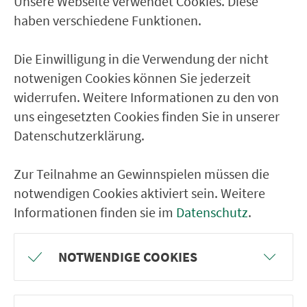
Unsere Webseite verwendet Cookies. Diese
Ver­kehrs­ver­bund Groß­raum
haben verschiedene Funktionen.
Nürn­berg
Die Einwilligung in die Verwendung der nicht
22.000 Qua­drat­ki­lo­me­ter. 130 Ver­kehrs­un­
notwenigen Cookies können Sie jederzeit
ter­neh­men. 1.100 Linien. Eine Fahr­kar­te.
widerrufen. Weitere Informationen zu den von
uns eingesetzten Cookies finden Sie in unserer
Datenschutzerklärung.
Ver­bin­dungen
Abfahrten
Zur Teilnahme an Gewinnspielen müssen die
notwendigen Cookies aktiviert sein. Weitere
Tickets & Preise
Informationen finden sie im
Datenschutz
.
Fahr­plan­ände­rungen
NOTWENDIGE COOKIES
Wir sind für Sie da: