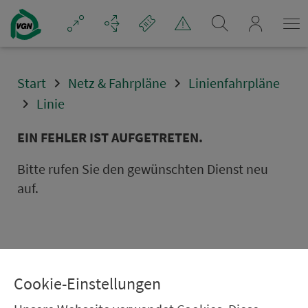
Navigation überspringen
mein_VGN
Start
Netz & Fahrpläne
Linienfahrpläne
Linie
EIN FEHLER IST AUFGETRETEN.
Bitte rufen Sie den gewünschten Dienst neu
auf.
Cookie-Einstellungen