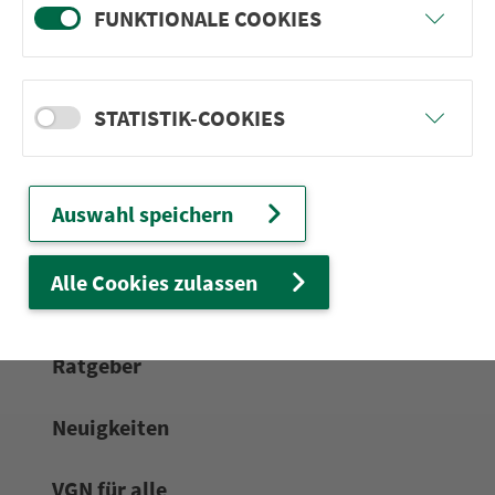
FUNKTIONALE COOKIES
24h-Ser­vice­te­le­fon:
0911 27075-99
Zum Kon­taktformular
STATISTIK-COOKIES
Netz & Fahrpläne
Auswahl speichern
Frei­zeit-Tipps
Alle Cookies zulassen
Service
Rat­ge­ber
Neuigkeiten
VGN für alle