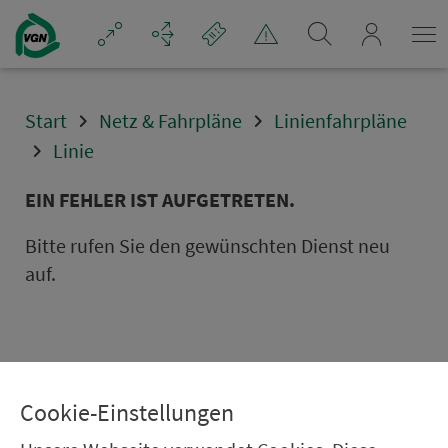
Navigation überspringen
mein_VGN
Start
Netz & Fahrpläne
Linienfahrpläne
Linie
EIN FEHLER IST AUFGETRETEN.
Bitte rufen Sie den gewünschten Dienst neu
auf.
Cookie-Einstellungen