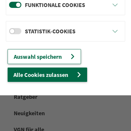
FUNKTIONALE COOKIES
24h-Ser­vice­te­le­fon:
0911 27075-99
Zum Kon­taktformular
STATISTIK-COOKIES
Netz & Fahrpläne
Auswahl speichern
Frei­zeit-Tipps
Alle Cookies zulassen
Service
Rat­ge­ber
Neuigkeiten
VGN für alle