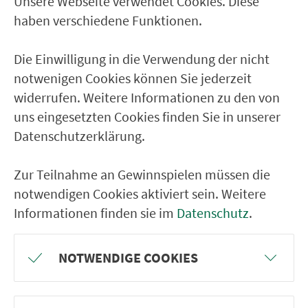
Unsere Webseite verwendet Cookies. Diese
Ver­kehrs­ver­bund Groß­raum
haben verschiedene Funktionen.
Nürn­berg
Die Einwilligung in die Verwendung der nicht
22.000 Qua­drat­ki­lo­me­ter. 130 Ver­kehrs­un­
notwenigen Cookies können Sie jederzeit
ter­neh­men. 1.100 Linien. Eine Fahr­kar­te.
widerrufen. Weitere Informationen zu den von
uns eingesetzten Cookies finden Sie in unserer
Datenschutzerklärung.
Ver­bin­dungen
Abfahrten
Zur Teilnahme an Gewinnspielen müssen die
notwendigen Cookies aktiviert sein. Weitere
Tickets & Preise
Informationen finden sie im
Datenschutz
.
Fahr­plan­ände­rungen
NOTWENDIGE COOKIES
Wir sind für Sie da: