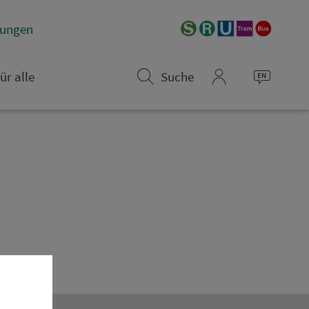
­rungen
ür alle
Suche
mein_VGN