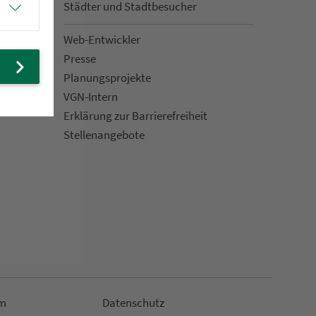
Städter und Stadt­be­su­cher
Web-Entwickler
Presse
Pla­nungs­pro­jekte
VGN-Intern
Erklärung zur Bar­ri­e­re­frei­heit
Stellenan­ge­bote
m
Da­ten­schutz