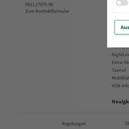
0911 27075-99
App »VGN
Zum Kon­taktformular
VGN On­l
Kun­den­b
Aus
Prospek
Downlo
Park & R
NightLin
Extra-S
Taxiruf
Mo­bi­li­tä
VGN-Inf
Neuigk
Re­ge­lungen
Ü