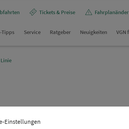
bfahrten
Tickets & Preise
Fahr­plan­ände
t-Tipps
Service
Rat­ge­ber
Neuigkeiten
VGN f
Linie
e-Einstellungen