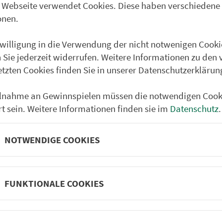
 Webseite verwendet Cookies. Diese haben verschiedene
Partner im VGN
um Nürn­berg
onen.
ehrs­un­ter­neh­men. 1.100 Linien.
nwilligung in die Verwendung der nicht notwenigen Cooki
 Sie jederzeit widerrufen. Weitere Informationen zu den 
etzten Cookies finden Sie in unserer Datenschutzerklärun
 Fahrpläne
Frei­zeit-Tipps
ilnahme an Gewinnspielen müssen die notwendigen Cook
ahr­plä­ne
Städtetouren
rt sein. Weitere Informationen finden sie im
Datenschutz
.
fahr­plä­ne
Bonusziele
ang­fahr­plä­ne
Wandern
NOTWENDIGE COOKIES
etze
Frei­zeit­li­ni­en
m­mel­taxi
Genusstouren
Radtouren
FUNKTIONALE COOKIES
nen­plä­ne
e
Rat­ge­ber