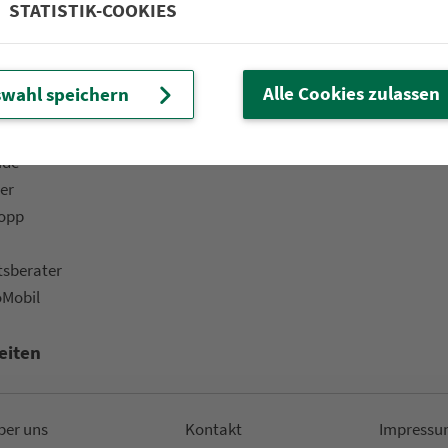
STATISTIK-COOKIES
 Fahrplan & Tickets«
Bar­ri­e­re­frei­heit
ine­shop
Kinder
ü­ros & Ver­kaufs­stel­len
Fahr­rad­mit­nah­me
Alle Cookies zulassen
wahl speichern
t-Versand
Fund­sachen
ads
ide
er
topp
ts­be­ra­ter
oMobil
eiten
ber uns
Kon­takt
Impressu