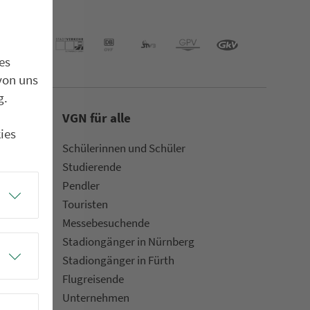
es
von uns
g.
VGN für alle
ies
Schülerinnen und Schüler
Stu­die­rende
Pendler
Touristen
Mes­se­be­suchende
Sta­di­on­gän­ger in Nürn­berg
Sta­di­on­gän­ger in Fürth
Flug­rei­sen­de
Un­ter­neh­men